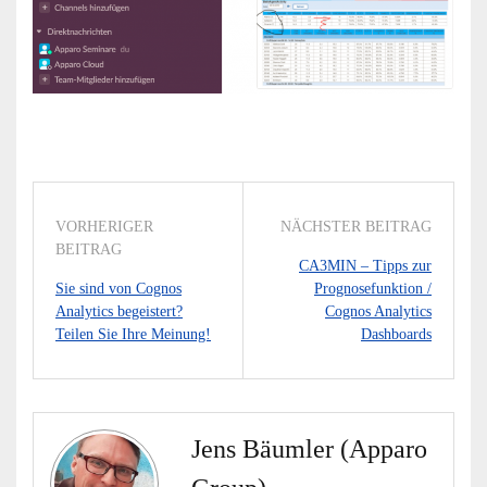
VORHERIGER
NÄCHSTER BEITRAG
BEITRAG
CA3MIN – Tipps zur
Sie sind von Cognos
Prognosefunktion /
Analytics begeistert?
Cognos Analytics
Teilen Sie Ihre Meinung!
Dashboards
Jens Bäumler (Apparo