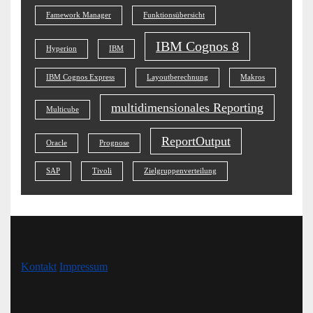
Famework Manager
Funktionsübersicht
IBM Cognos 8
Hyperion
IBM
IBM Cognos Express
Layoutberechnung
Makros
multidimensionales Reporting
Multicube
ReportOutput
Oracle
Prognose
SAP
Tivoli
Zielgruppenverteilung
Kontakt
Impressum