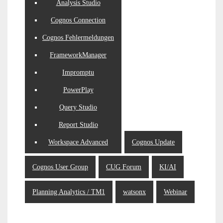
Analysis Studio
Cognos Connection
Cognos Fehlermeldungen
FrameworkManager
Impromptu
PowerPlay
Query Studio
Report Studio
Workspace Advanced
Cognos Update
Cognos User Group
CUG Forum
KI/AI
Planning Analytics / TM1
watsonx
Webinar