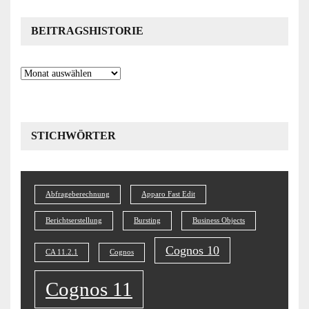
BEITRAGSHISTORIE
Beitragshistorie
STICHWÖRTER
Abfrageberechnung
Apparo Fast Edit
Berichtserstellung
Bursting
Business Objects
Cognos 10
CA 11.2.1
Cognos
Cognos 11