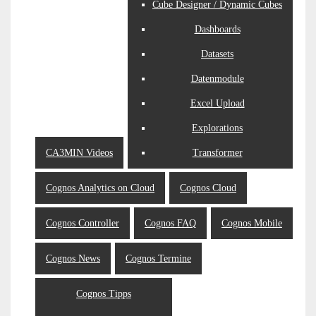
Cube Designer / Dynamic Cubes
Dashboards
Datasets
Datenmodule
Excel Upload
Explorations
CA3MIN Videos
Transformer
Cognos Analytics on Cloud
Cognos Cloud
Cognos Controller
Cognos FAQ
Cognos Mobile
Cognos News
Cognos Termine
Cognos Tipps