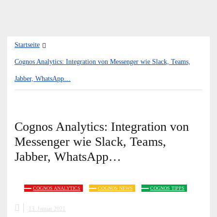
Zum
Startseite
Inhalt
springen
Cognos Analytics: Integration von Messenger wie Slack, Teams,
Jabber, WhatsApp…
Cognos Analytics: Integration von
Messenger wie Slack, Teams,
Jabber, WhatsApp…
COGNOS ANALYTICS
COGNOS NEWS
COGNOS TIPPS
13. Januar 2021