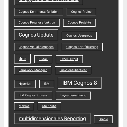
Cognos Kommentarfunktion
Cognos Preise
Cognos Prognosefunktion
Cognos Projekte
Cognos Update
Cognos Usergroup
Cognos Visualisierungen
Cognos Zertififizierung
dmr
E-Mail
Excel Output
Famework Manager
Funktionsübersicht
IBM Cognos 8
Hyperion
IBM
IBM Cognos Express
Layoutberechnung
Makros
Multicube
multidimensionales Reporting
Oracle