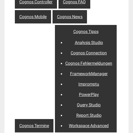
Cognos Controller
Cognos FAQ
Cognos Mobile
Cognos News
Cognos Tipps
Analysis Studio
Cognos Connection
Cognos Fehlermeldungen
FrameworkManager
Impromptu
PowerPlay
Query Studio
Report Studio
Cognos Termine
Workspace Advanced