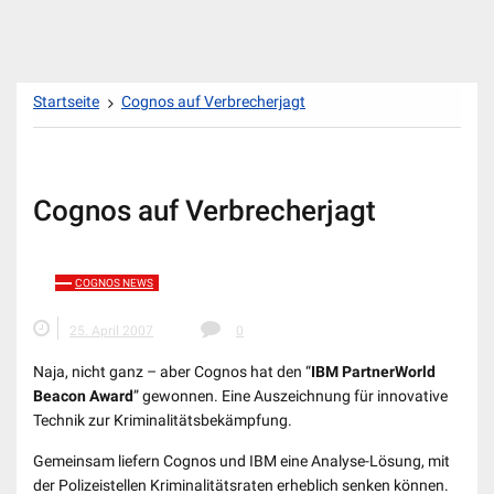
Zum
Startseite
Cognos auf Verbrecherjagt
Inhalt
springen
Cognos auf Verbrecherjagt
COGNOS NEWS
25. April 2007
0
Naja, nicht ganz – aber Cognos hat den “
IBM PartnerWorld
Beacon Award
” gewonnen. Eine Auszeichnung für innovative
Technik zur Kriminalitätsbekämpfung.
Gemeinsam liefern Cognos und IBM eine Analyse-Lösung, mit
der Polizeistellen Kriminalitätsraten erheblich senken können.