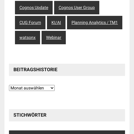
Cognos Update
Cognos User Group
CUG Forum
KI/AI
Planning Analytics / TM1
watsonx
Webinar
BEITRAGSHISTORIE
Beitragshistorie
STICHWÖRTER