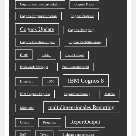
Cognos Kommentarfunktion
Cognos Preise
Cognos Prognosefunktion
Cognos Projekte
Cognos Update
Cognos Usergroup
Cognos Visualisierungen
Cognos Zertififizierung
dmr
E-Mail
Excel Output
Famework Manager
Funktionsübersicht
IBM Cognos 8
Hyperion
IBM
IBM Cognos Express
Layoutberechnung
Makros
multidimensionales Reporting
Multicube
ReportOutput
Oracle
Prognose
SAP
Tivoli
Zielgruppenverteilung