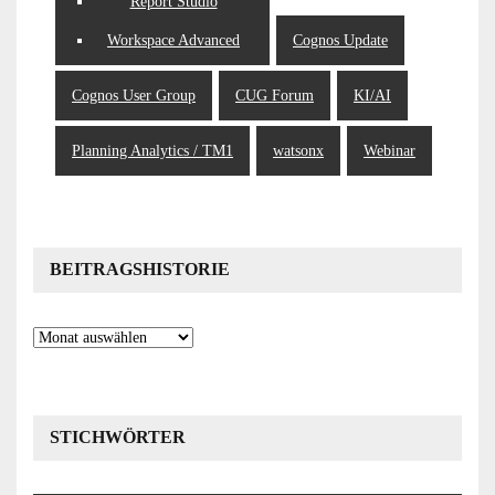
Report Studio
Workspace Advanced
Cognos Update
Cognos User Group
CUG Forum
KI/AI
Planning Analytics / TM1
watsonx
Webinar
BEITRAGSHISTORIE
Beitragshistorie
STICHWÖRTER