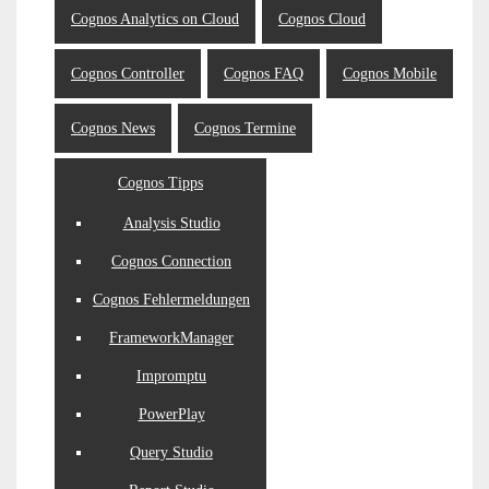
Cognos Analytics on Cloud
Cognos Cloud
Cognos Controller
Cognos FAQ
Cognos Mobile
Cognos News
Cognos Termine
Cognos Tipps
Analysis Studio
Cognos Connection
Cognos Fehlermeldungen
FrameworkManager
Impromptu
PowerPlay
Query Studio