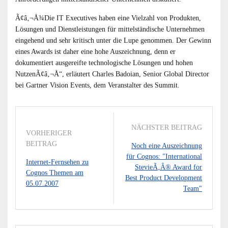
Ã¢â‚¬Å¾Die IT Executives haben eine Vielzahl von Produkten,
Lösungen und Dienstleistungen für mittelständische Unternehmen
eingehend und sehr kritisch unter die Lupe genommen. Der Gewinn
eines Awards ist daher eine hohe Auszeichnung, denn er
dokumentiert ausgereifte technologische Lösungen und hohen
NutzenÃ¢â‚¬Å“, erläutert Charles Badoian, Senior Global Director
bei Gartner Vision Events, dem Veranstalter des Summit.
NÄCHSTER BEITRAG
VORHERIGER
BEITRAG
Noch eine Auszeichnung
für Cognos: "International
Internet-Fernsehen zu
StevieÃ‚Â® Award for
Cognos Themen am
Best Product Development
05.07.2007
Team"