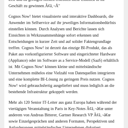
Geschäft zu gewinnen.Ã¢â‚¬Å“
Cognos Now! bietet visualisierte und interaktive Dashboards, die
Anwender im Selfservice auf ihr jeweiliges Informationsbedürfnis
einstellen können. Durch Analysen und Berichte lassen sich
Einsichten in Wirkzusammenhänge sofort erkennen und
Entscheidungen in kurzer Zeit und auf solider Faktengrundlage
treffen. Cognos Now! ist derzeit das einzige BI-Produkt, das als
Paket aus vorkonfigurierter Software und eingerichteter Hardware
(Appliance) oder im Software as a Service-Modell (SaaS) erhältlich
ist. Mit Cognos Now! können kleine und mittelständische
Unternehmen mühelos eine Vielzahl von Datenquellen integrieren
und eine komplette BI-Lösung zu geringem Preis nutzen. Cognos
Now! wird gebrauchsfertig ausgeliefert und muss lediglich an die
bestehende Infrastruktur gekoppelt werden.
Mehr als 120 Senior IT-Leiter aus ganz Europa haben während der
viertägigen Veranstaltung in Paris in Key-Notes Ã¢â‚¬â€œ unter
anderem von Andreas Bitterer, Gartner Research VP Ã¢â‚¬â€œ
sowie Einzelgesprächen und anderen Formaten, Perspektiven und
Anforderungen mittelständischer Unternehmen diskutiert.