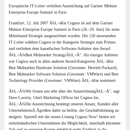
Europäische IT-Leiter verleihen Auszeichung auf Gartner Midsize
Enterprise Europe Summit in Paris
Frankfurt, 12. Juli 2007 Ã¢â‚¬â€œ Cognos ist auf dem Gartner
Midsize Enterprise Europe Summit in Paris (26.-29. Juni) für seine
Mittelstand-Strategie ausgezeichnet worden. Die 120 anwesenden
IT-Leiter wählten Cognos in der Kategorie Strategie zum Primus
und verliehen dem kanadischen Software-Anbieter den Award
Ã¢â‚¬Å¾Best Midmarket StrategyÃ¢â‚¬Å“. Als einziger Anbieter
war Cognos auch in allen anderen Award-Kategorien Ã¢â‚¬â€œ
Best Midmarket Hardware Solution (Gewinner: Hewlett-Packard),
Best Midmarket Software Solution (Gewinner: VMWare) und Best
Technology Provider (Gewinner: VMWare) Ã¢â‚¬â€œ nominiert.
Ã¢â‚¬Å¾Wir freuen uns sehr über die AuszeichnungÃ¢â‚¬Å“, sagt
Dave Laverty, Chief Marketing Officer bei Cognos Inc.
Ã¢â‚¬Å¾Die Auszeichnung bestätigt unseren Ansatz, Kunden aller
UnternehmensÃ‚Â­größen dabei zu helfen, die Geschäftsleistung zu
steigern. Speziell mit der neuen Lösung Cognos Now! bieten wir
mittelständischen Unternehmen die Möglichkeit, innerhalb kürzester
Zeit und zu geringen Kosten erheblich mehr Einblick in ihr