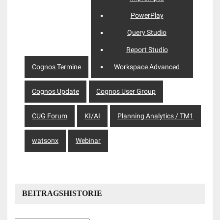
PowerPlay
Query Studio
Report Studio
Cognos Termine
Workspace Advanced
Cognos Update
Cognos User Group
CUG Forum
KI/AI
Planning Analytics / TM1
watsonx
Webinar
BEITRAGSHISTORIE