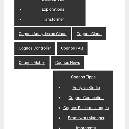
Explorations
Transformer
Cognos Analytics on Cloud
Cognos Cloud
Cognos Controller
Cognos FAQ
Cognos Mobile
Cognos News
Cognos Tipps
Analysis Studio
Cognos Connection
Cognos Fehlermeldungen
FrameworkManager
Impromptu