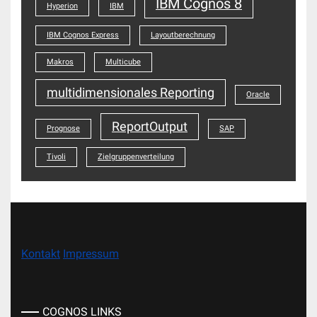
IBM Cognos 8
Hyperion
IBM
IBM Cognos Express
Layoutberechnung
Makros
Multicube
multidimensionales Reporting
Oracle
ReportOutput
Prognose
SAP
Tivoli
Zielgruppenverteilung
Kontakt
Impressum
COGNOS LINKS