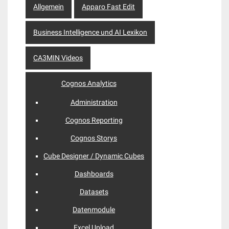
Allgemein
Apparo Fast Edit
Business Intelligence und AI Lexikon
CA3MIN Videos
Cognos Analytics
Administration
Cognos Reporting
Cognos Storys
Cube Designer / Dynamic Cubes
Dashboards
Datasets
Datenmodule
Excel Upload