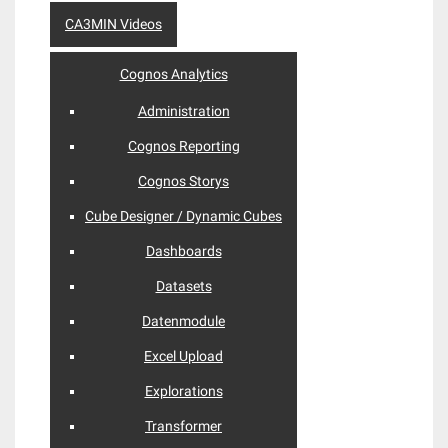
CA3MIN Videos
Cognos Analytics
Administration
Cognos Reporting
Cognos Storys
Cube Designer / Dynamic Cubes
Dashboards
Datasets
Datenmodule
Excel Upload
Explorations
Transformer