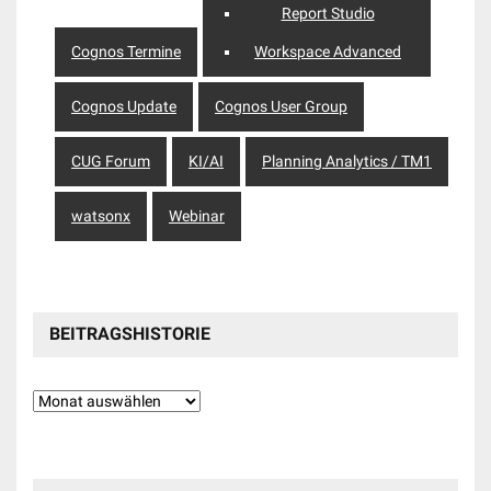
Report Studio
Cognos Termine
Workspace Advanced
Cognos Update
Cognos User Group
CUG Forum
KI/AI
Planning Analytics / TM1
watsonx
Webinar
BEITRAGSHISTORIE
Beitragshistorie