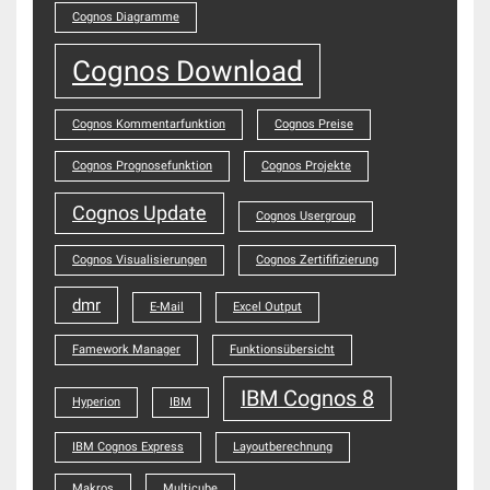
Cognos Diagramme
Cognos Download
Cognos Kommentarfunktion
Cognos Preise
Cognos Prognosefunktion
Cognos Projekte
Cognos Update
Cognos Usergroup
Cognos Visualisierungen
Cognos Zertififizierung
dmr
E-Mail
Excel Output
Famework Manager
Funktionsübersicht
IBM Cognos 8
Hyperion
IBM
IBM Cognos Express
Layoutberechnung
Makros
Multicube