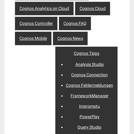
Cognos Analytics on Cloud
Cognos Cloud
Cognos Controller
Cognos FAQ
Cognos Mobile
Cognos News
Cognos Tipps
Analysis Studio
Cognos Connection
Cognos Fehlermeldungen
FrameworkManager
Impromptu
PowerPlay
Query Studio