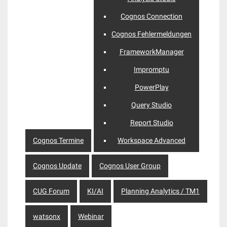
Cognos Connection
Cognos Fehlermeldungen
FrameworkManager
Impromptu
PowerPlay
Query Studio
Report Studio
Cognos Termine
Workspace Advanced
Cognos Update
Cognos User Group
CUG Forum
KI/AI
Planning Analytics / TM1
watsonx
Webinar