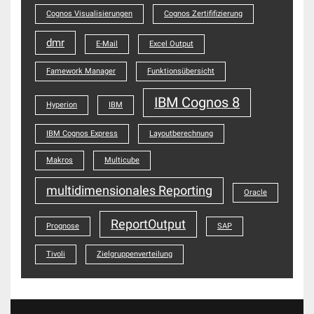
Cognos Visualisierungen
Cognos Zertififizierung
dmr
E-Mail
Excel Output
Famework Manager
Funktionsübersicht
IBM Cognos 8
Hyperion
IBM
IBM Cognos Express
Layoutberechnung
Makros
Multicube
multidimensionales Reporting
Oracle
ReportOutput
Prognose
SAP
Tivoli
Zielgruppenverteilung