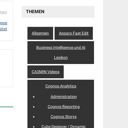
THEMEN
TRAG
gnos
tützt
Allgemein
Apparo Fast Edit
Business Intelligence und AI
Lexikon
CA3MIN Videos
Cognos Analytics
Administration
Cognos Reporting
Cognos Storys
Cube Designer / Dynamic