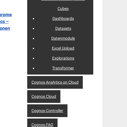
Cubes
Chrome
Dashboards
cs –
ionen
Datasets
Datenmodule
Excel Upload
Explorations
Transformer
Cognos Analytics on Cloud
Cognos Cloud
Cognos Controller
Cognos FAQ