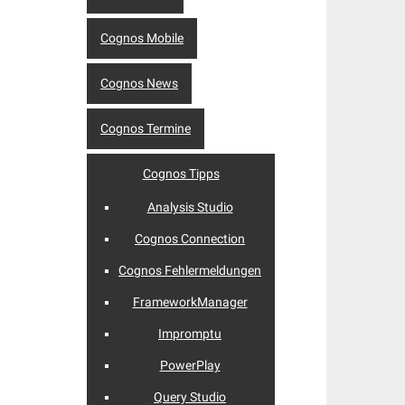
Cognos Mobile
Cognos News
Cognos Termine
Cognos Tipps
Analysis Studio
Cognos Connection
Cognos Fehlermeldungen
FrameworkManager
Impromptu
PowerPlay
Query Studio