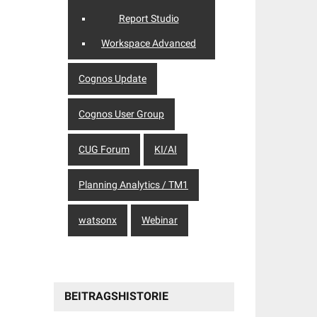
Report Studio
Workspace Advanced
Cognos Update
Cognos User Group
CUG Forum
KI/AI
Planning Analytics / TM1
watsonx
Webinar
BEITRAGSHISTORIE