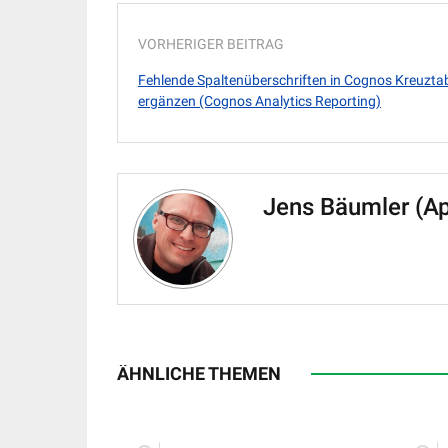
VORHERIGER BEITRAG
Fehlende Spaltenüberschriften in Cognos Kreuztab
ergänzen (Cognos Analytics Reporting)
Jens Bäumler (A
ÄHNLICHE THEMEN