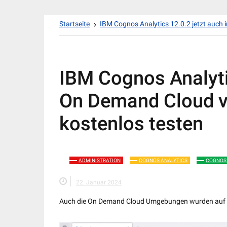
Zum
Startseite
IBM Cognos Analytics 12.0.2 jetzt auch 
Inhalt
springen
IBM Cognos Analytic
On Demand Cloud ve
kostenlos testen
ADMINISTRATION
COGNOS ANALYTICS
COGNOS 
22. Januar 2024
Auch die On Demand Cloud Umgebungen wurden auf die