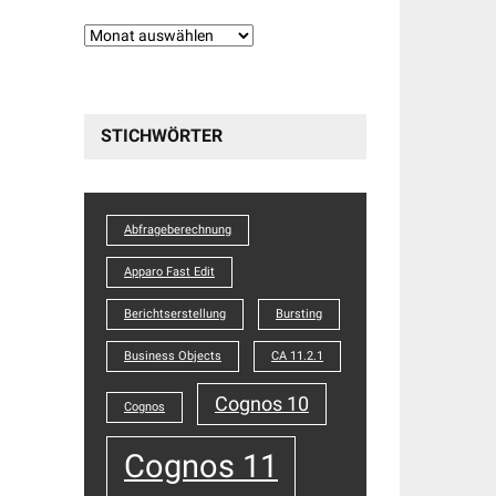
Beitragshistorie
STICHWÖRTER
Abfrageberechnung
Apparo Fast Edit
Berichtserstellung
Bursting
Business Objects
CA 11.2.1
Cognos 10
Cognos
Cognos 11