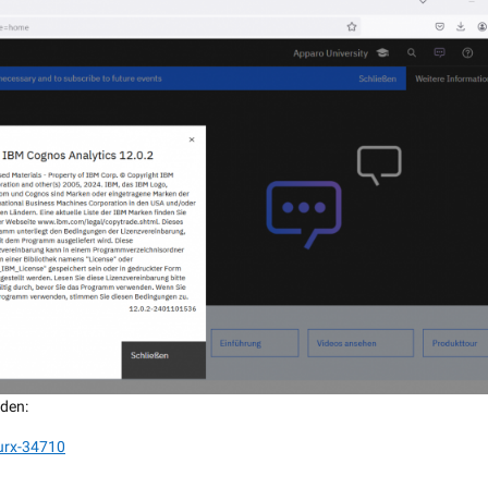
rden:
urx-34710