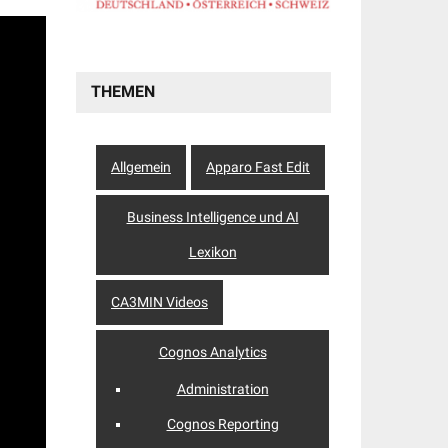
THEMEN
Allgemein
Apparo Fast Edit
Business Intelligence und AI
Lexikon
CA3MIN Videos
Cognos Analytics
Administration
Cognos Reporting