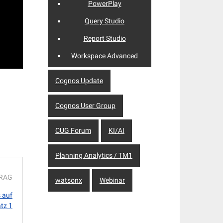
PowerPlay
Query Studio
Report Studio
Workspace Advanced
Cognos Update
Cognos User Group
CUG Forum
KI/AI
Planning Analytics / TM1
TRAG
watsonx
Webinar
 auf
atz 1