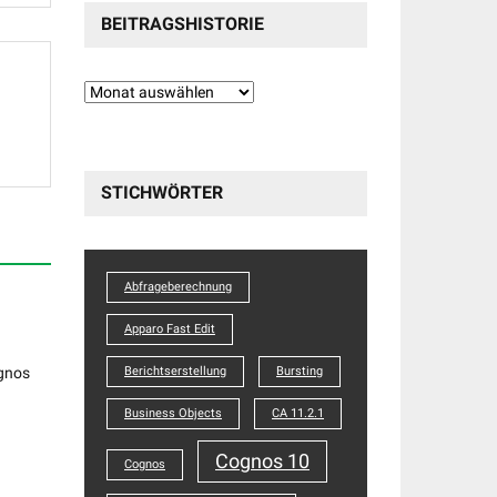
BEITRAGSHISTORIE
Beitragshistorie
STICHWÖRTER
Abfrageberechnung
Apparo Fast Edit
Berichtserstellung
Bursting
Business Objects
CA 11.2.1
Cognos 10
Cognos