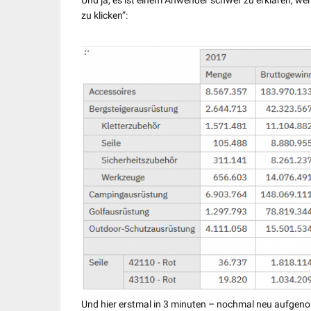
Und ja, es ist einem Anwender schwer zu erklären, w
zu klicken”:
Und hier erstmal in 3 minuten – nochmal neu aufgeno