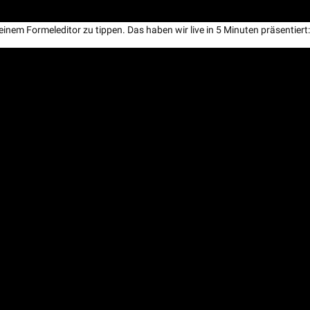
einem Formeleditor zu tippen. Das haben wir live in 5 Minuten präsentiert: