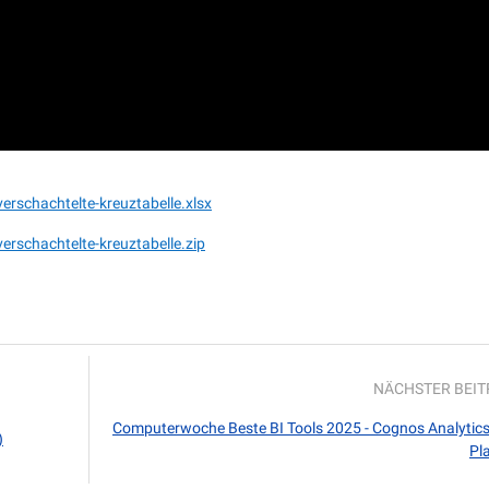
schachtelte-kreuztabelle.xlsx
schachtelte-kreuztabelle.zip
NÄCHSTER BEI
Computerwoche Beste BI Tools 2025 - Cognos Analytics
)
Pl