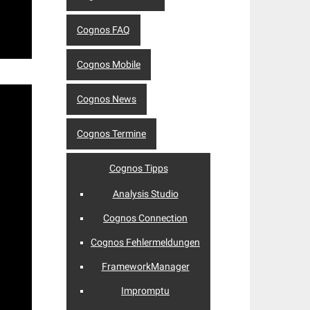
Cognos FAQ
Cognos Mobile
Cognos News
Cognos Termine
Cognos Tipps
Analysis Studio
Cognos Connection
Cognos Fehlermeldungen
FrameworkManager
Impromptu