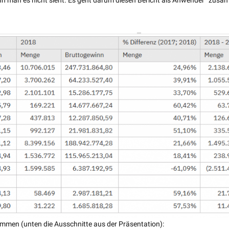
enn man es nicht sieht. Es geht darum diesen Bericht als Anwender “zus
mmen (unten die Ausschnitte aus der Präsentation):