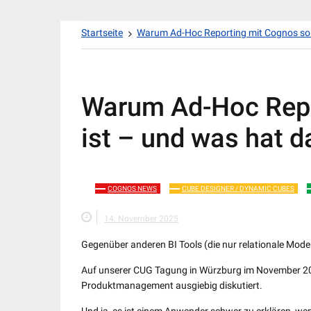
Zum
Startseite
Warum Ad-Hoc Reporting mit Cognos so e
Inhalt
springen
Warum Ad-Hoc Repo
ist – und was hat d
COGNOS NEWS
CUBE DESIGNER / DYNAMIC CUBES
14. November 2025
Gegenüber anderen BI Tools (die nur relationale Mode
Auf unserer CUG Tagung in Würzburg im November 2
Produktmanagement ausgiebig diskutiert.