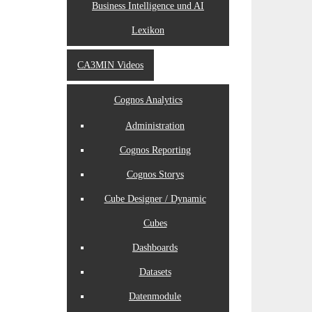
Business Intelligence und AI
Lexikon
CA3MIN Videos
Cognos Analytics
Administration
Cognos Reporting
Cognos Storys
Cube Designer / Dynamic
Cubes
Dashboards
Datasets
Datenmodule