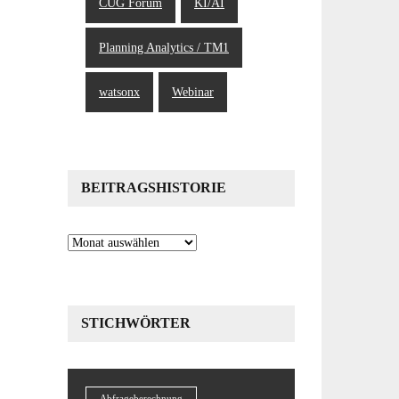
CUG Forum
KI/AI
Planning Analytics / TM1
watsonx
Webinar
BEITRAGSHISTORIE
Beitragshistorie
STICHWÖRTER
Abfrageberechnung