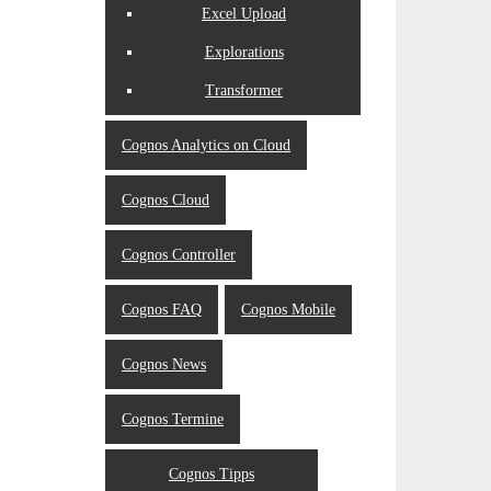
Excel Upload
Explorations
Transformer
Cognos Analytics on Cloud
Cognos Cloud
Cognos Controller
Cognos FAQ
Cognos Mobile
Cognos News
Cognos Termine
Cognos Tipps