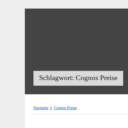
Zum
Inhalt
springen
Schlagwort:
Cognos Preise
Startseite
Cognos Preise