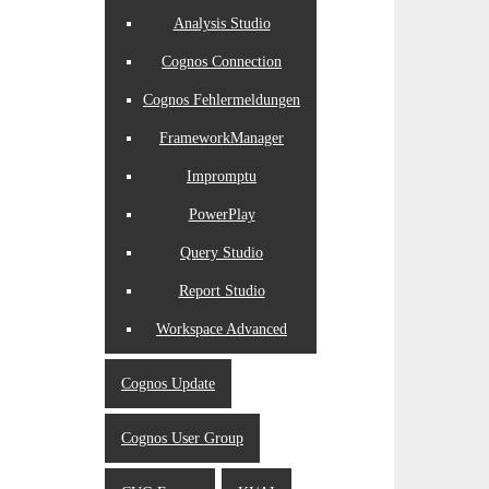
Analysis Studio
Cognos Connection
Cognos Fehlermeldungen
FrameworkManager
Impromptu
PowerPlay
Query Studio
Report Studio
Workspace Advanced
Cognos Update
Cognos User Group