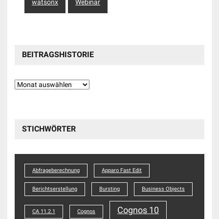
watsonx
Webinar
BEITRAGSHISTORIE
Beitragshistorie
STICHWÖRTER
Abfrageberechnung
Apparo Fast Edit
Berichtserstellung
Bursting
Business Objects
Cognos 10
CA 11.2.1
Cognos