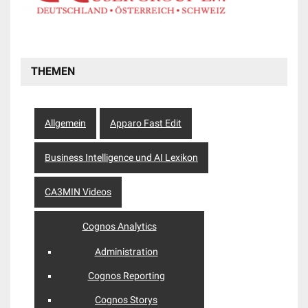
THEMEN
Allgemein
Apparo Fast Edit
Business Intelligence und AI Lexikon
CA3MIN Videos
Cognos Analytics
Administration
Cognos Reporting
Cognos Storys