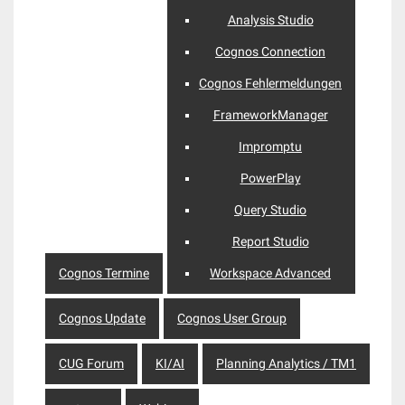
Analysis Studio
Cognos Connection
Cognos Fehlermeldungen
FrameworkManager
Impromptu
PowerPlay
Query Studio
Report Studio
Cognos Termine
Workspace Advanced
Cognos Update
Cognos User Group
CUG Forum
KI/AI
Planning Analytics / TM1