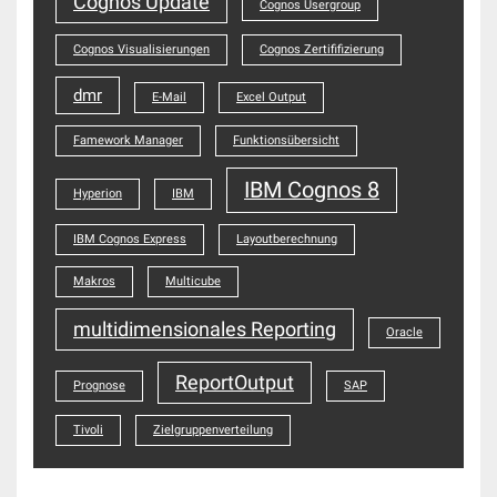
Cognos Update
Cognos Usergroup
Cognos Visualisierungen
Cognos Zertififizierung
dmr
E-Mail
Excel Output
Famework Manager
Funktionsübersicht
IBM Cognos 8
Hyperion
IBM
IBM Cognos Express
Layoutberechnung
Makros
Multicube
multidimensionales Reporting
Oracle
ReportOutput
Prognose
SAP
Tivoli
Zielgruppenverteilung