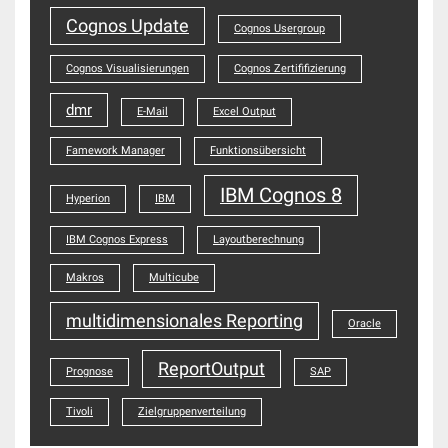
Cognos Update
Cognos Usergroup
Cognos Visualisierungen
Cognos Zertififizierung
dmr
E-Mail
Excel Output
Famework Manager
Funktionsübersicht
IBM Cognos 8
Hyperion
IBM
IBM Cognos Express
Layoutberechnung
Makros
Multicube
multidimensionales Reporting
Oracle
ReportOutput
Prognose
SAP
Tivoli
Zielgruppenverteilung