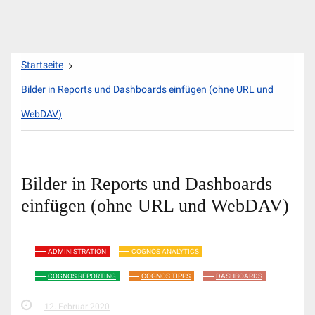
Zum
Startseite
Inhalt
springen
Bilder in Reports und Dashboards einfügen (ohne URL und
WebDAV)
Bilder in Reports und Dashboards
einfügen (ohne URL und WebDAV)
ADMINISTRATION
COGNOS ANALYTICS
COGNOS REPORTING
COGNOS TIPPS
DASHBOARDS
12. Februar 2020