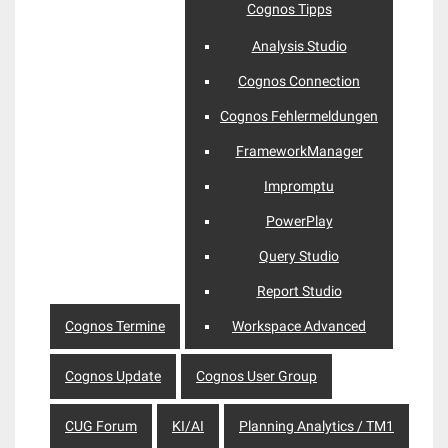
Cognos Tipps
Analysis Studio
Cognos Connection
Cognos Fehlermeldungen
FrameworkManager
Impromptu
PowerPlay
Query Studio
Report Studio
Cognos Termine
Workspace Advanced
Cognos Update
Cognos User Group
CUG Forum
KI/AI
Planning Analytics / TM1