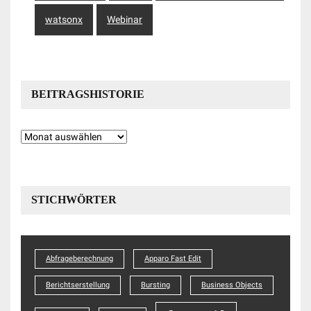
watsonx
Webinar
BEITRAGSHISTORIE
Beitragshistorie
STICHWÖRTER
Abfrageberechnung
Apparo Fast Edit
Berichtserstellung
Bursting
Business Objects