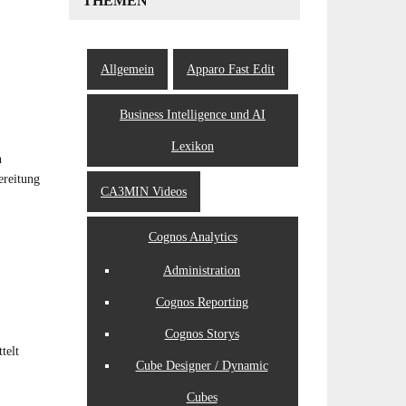
THEMEN
Allgemein
Apparo Fast Edit
Business Intelligence und AI
Lexikon
n
ereitung
CA3MIN Videos
Cognos Analytics
Administration
Cognos Reporting
Cognos Storys
telt
Cube Designer / Dynamic
Cubes