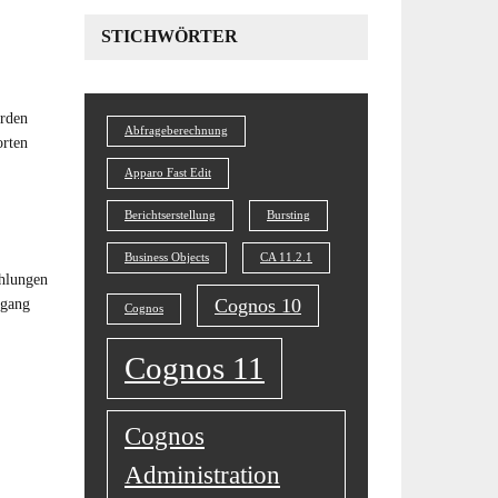
STICHWÖRTER
erden
Abfrageberechnung
orten
Apparo Fast Edit
Berichtserstellung
Bursting
Business Objects
CA 11.2.1
ehlungen
Cognos 10
mgang
Cognos
Cognos 11
Cognos
Administration