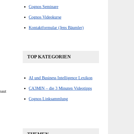
Cognos Seminare
Cognos Videokurse
Kontaktformular (Jens Bäumler)
TOP KATEGORIEN
AI und Business Intelligence Lexikon
CA3MIN – die 3 Minuten Videotipps
baut
Cognos Linksammlung