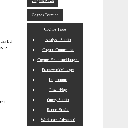
Cognos News
Cognos Termine
Cognos Tipps
Analysis Studio
n des EU
nsatz
Cognos Connection
Cognos Fehlermeldungen
FrameworkManager
Impromptu
PowerPlay
Query Studio
eit.
Report Studio
Workspace Advanced