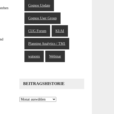
Cognos Update
stehen
Cognos User Group
CUG Forum
KI/AI
und
Planning Analytics / TM1
watsonx
Webinar
BEITRAGSHISTORIE
Beitragshistorie