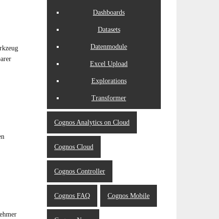
Dashboards
Datasets
Datenmodule
erkzeug
arer
Excel Upload
Explorations
Transformer
Cognos Analytics on Cloud
en
Cognos Cloud
Cognos Controller
Cognos FAQ
Cognos Mobile
nehmer