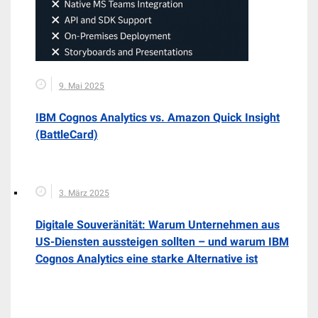
9. Mai 2025
IBM Cognos Analytics vs. Amazon Quick Insight
(BattleCard)
3. März 2025
Digitale Souveränität: Warum Unternehmen aus
US-Diensten aussteigen sollten – und warum IBM
Cognos Analytics eine starke Alternative ist