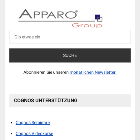
Suche
nach:
Abonnieren Sie unseren
monatlichen Newsletter.
COGNOS UNTERSTÜTZUNG
Cognos Seminare
Cognos Videokurse