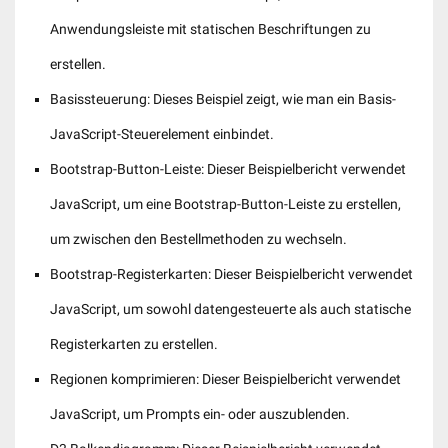
Anwendungsleiste mit statischen Beschriftungen zu
erstellen.
Basissteuerung: Dieses Beispiel zeigt, wie man ein Basis-
JavaScript-Steuerelement einbindet.
Bootstrap-Button-Leiste: Dieser Beispielbericht verwendet
JavaScript, um eine Bootstrap-Button-Leiste zu erstellen,
um zwischen den Bestellmethoden zu wechseln.
Bootstrap-Registerkarten: Dieser Beispielbericht verwendet
JavaScript, um sowohl datengesteuerte als auch statische
Registerkarten zu erstellen.
Regionen komprimieren: Dieser Beispielbericht verwendet
JavaScript, um Prompts ein- oder auszublenden.