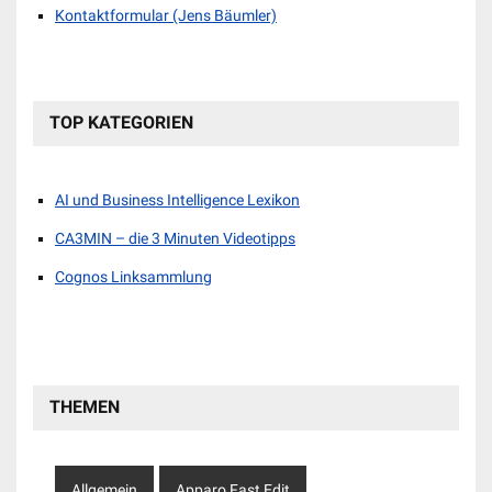
Kontaktformular (Jens Bäumler)
TOP KATEGORIEN
AI und Business Intelligence Lexikon
CA3MIN – die 3 Minuten Videotipps
Cognos Linksammlung
THEMEN
Allgemein
Apparo Fast Edit