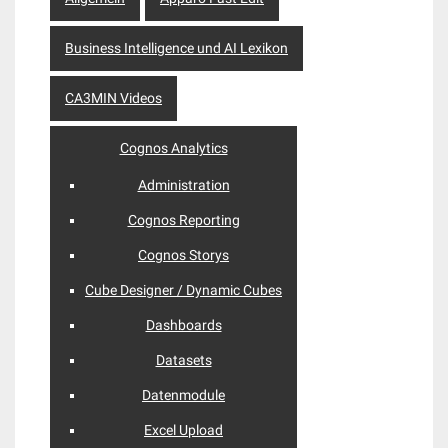
Business Intelligence und AI Lexikon
CA3MIN Videos
Cognos Analytics
Administration
Cognos Reporting
Cognos Storys
Cube Designer / Dynamic Cubes
Dashboards
Datasets
Datenmodule
Excel Upload