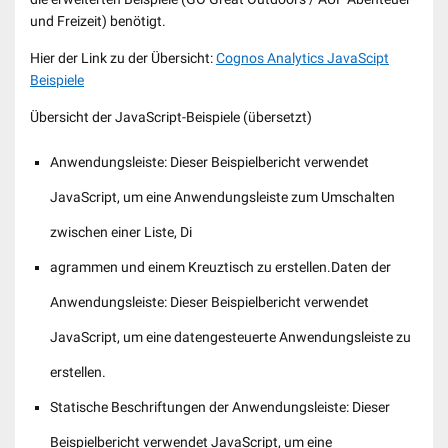
und Freizeit) benötigt.
Hier der Link zu der Übersicht:
Cognos Analytics JavaScipt
Beispiele
Übersicht der JavaScript-Beispiele (übersetzt)
Anwendungsleiste: Dieser Beispielbericht verwendet
JavaScript, um eine Anwendungsleiste zum Umschalten
zwischen einer Liste, Di
agrammen und einem Kreuztisch zu erstellen.Daten der
Anwendungsleiste: Dieser Beispielbericht verwendet
JavaScript, um eine datengesteuerte Anwendungsleiste zu
erstellen.
Statische Beschriftungen der Anwendungsleiste: Dieser
Beispielbericht verwendet JavaScript, um eine