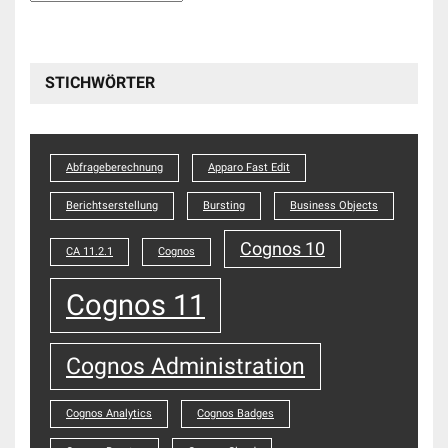
STICHWÖRTER
Abfrageberechnung
Apparo Fast Edit
Berichtserstellung
Bursting
Business Objects
Cognos 10
CA 11.2.1
Cognos
Cognos 11
Cognos Administration
Cognos Analytics
Cognos Badges