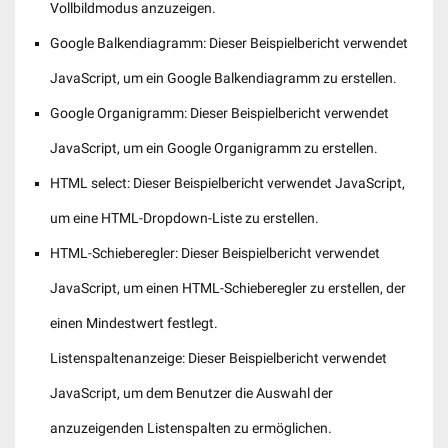
Vollbildmodus anzuzeigen.
Google Balkendiagramm: Dieser Beispielbericht verwendet
JavaScript, um ein Google Balkendiagramm zu erstellen.
Google Organigramm: Dieser Beispielbericht verwendet
JavaScript, um ein Google Organigramm zu erstellen.
HTML select: Dieser Beispielbericht verwendet JavaScript,
um eine HTML-Dropdown-Liste zu erstellen.
HTML-Schieberegler: Dieser Beispielbericht verwendet
JavaScript, um einen HTML-Schieberegler zu erstellen, der
einen Mindestwert festlegt.
Listenspaltenanzeige: Dieser Beispielbericht verwendet
JavaScript, um dem Benutzer die Auswahl der
anzuzeigenden Listenspalten zu ermöglichen.