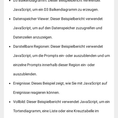
D3 Balkendiagramm: Dieser Beispielbericht verwendet
JavaScript, um ein D3 Balkendiagramm zu erzeugen.
Datenspeicher-Viewer: Dieser Beispielbericht verwendet
JavaScript, um auf den Datenspeicher zuzugreifen und
Datenzeilen anzuzeigen.
Darstellbare Regionen: Dieser Beispielbericht verwendet
JavaScript, um die Prompts ein- oder auszublenden und um
einzelne Prompts innerhalb dieser Region ein- oder
auszublenden.
Ereignisse: Dieses Beispiel zeigt, wie Sie mit JavaScript auf
Ereignisse reagieren können.
Vollbild: Dieser Beispielbericht verwendet JavaScript, um ein
Tortendiagramm, eine Liste oder eine Kreuztabelle im