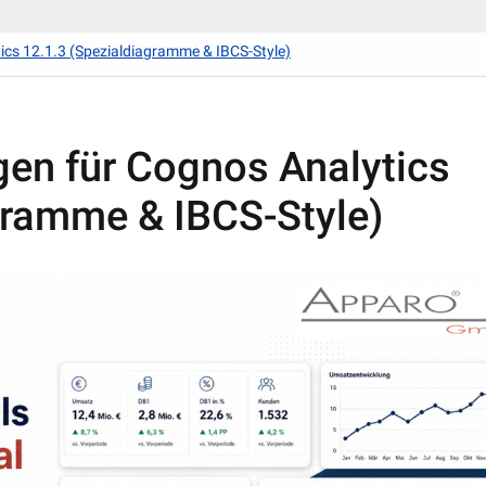
ics 12.1.3 (Spezialdiagramme & IBCS-Style)
gen für Cognos Analytics
gramme & IBCS-Style)