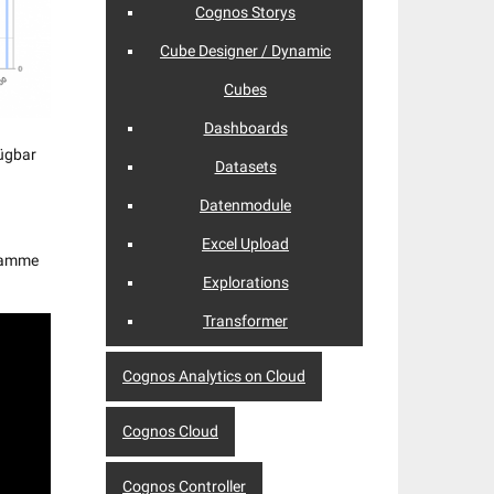
Cognos Storys
Cube Designer / Dynamic
Cubes
Dashboards
fügbar
Datasets
Datenmodule
Excel Upload
gramme
Explorations
Transformer
Cognos Analytics on Cloud
Cognos Cloud
Cognos Controller