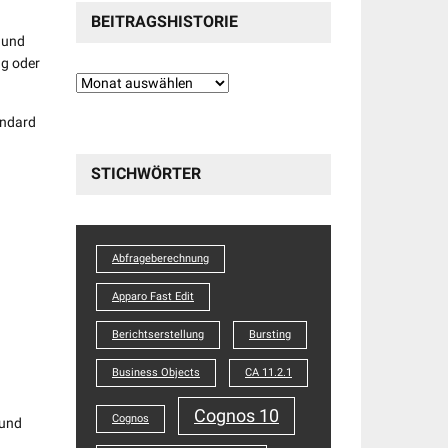
BEITRAGSHISTORIE
t und
ng oder
Beitragshistorie
andard
STICHWÖRTER
Abfrageberechnung
Apparo Fast Edit
Berichtserstellung
Bursting
Business Objects
CA 11.2.1
Cognos 10
Cognos
 und