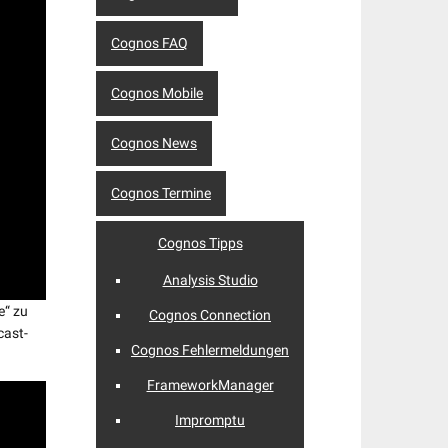
Cognos FAQ
Cognos Mobile
Cognos News
Cognos Termine
Cognos Tipps
Analysis Studio
e“ zu
Cognos Connection
cast-
Cognos Fehlermeldungen
FrameworkManager
Impromptu