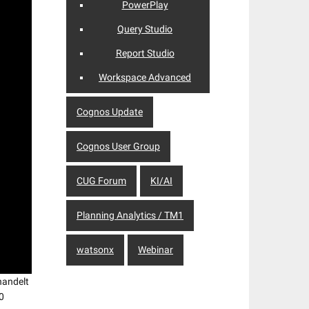
PowerPlay
Query Studio
Report Studio
Workspace Advanced
Cognos Update
Cognos User Group
CUG Forum
KI/AI
Planning Analytics / TM1
watsonx
Webinar
handelt
0