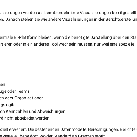
ualisierungen werden als benutzerdefinierte Visualisierungen bereitgestell
. Danach stehen sie wie andere Visualisierungen in der Berichtserstellu
 zentrale BI-Plattform bleiben, wenn die benötigte Darstellung über den St
tieren oder in ein anderes Tool wechseln müssen, nur weil eine spezielle
men
euge oder Teams
ten oder Organisationen
gslogik
 von Kennzahlen und Abweichungen
rd nicht abgebildet werden
ezielt erweitert. Die bestehenden Datenmodelle, Berechtigungen, Berichte
ie visuelle Ebene dort, wo der Standard an Grenzen stößt.