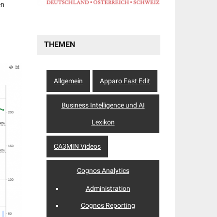
en
THEMEN
Allgemein
Apparo Fast Edit
Business Intelligence und AI
Lexikon
CA3MIN Videos
Cognos Analytics
Administration
Cognos Reporting