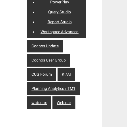
PowerPlay
Query Studio
Report Studio
Workspace Advanced
Cognos Update
Cognos User Group
CUG Forum
KI/AI
Planning Analytics / TM1
watsonx
Webinar