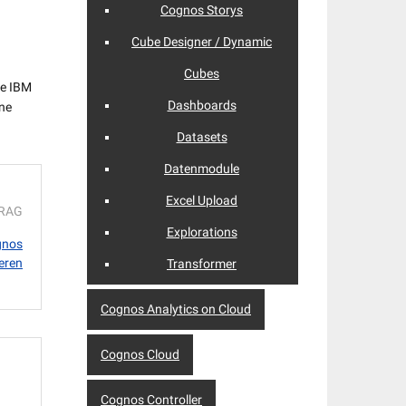
Cognos Storys
Cube Designer / Dynamic
Cubes
ie IBM
Dashboards
hne
Datasets
Datenmodule
Excel Upload
TRAG
Explorations
gnos
ieren
Transformer
Cognos Analytics on Cloud
Cognos Cloud
Cognos Controller