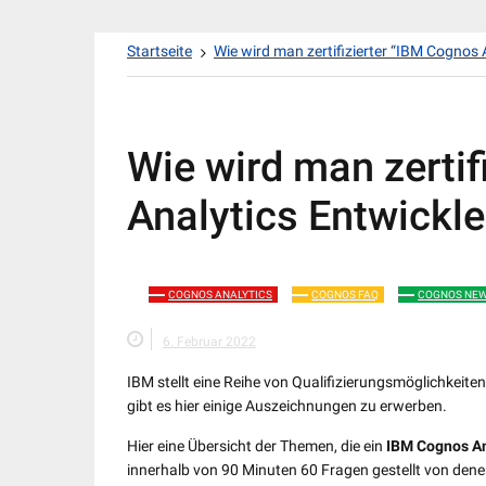
Zum
Startseite
Wie wird man zertifizierter “IBM Cognos 
Inhalt
springen
Wie wird man zertif
Analytics Entwickle
COGNOS ANALYTICS
COGNOS FAQ
COGNOS NE
6. Februar 2022
IBM stellt eine Reihe von Qualifizierungsmöglichkeiten
gibt es hier einige Auszeichnungen zu erwerben.
Hier eine Übersicht der Themen, die ein
IBM Cognos An
innerhalb von 90 Minuten 60 Fragen gestellt von den