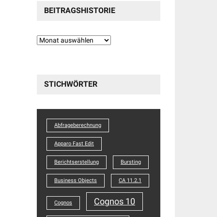
BEITRAGSHISTORIE
Beitragshistorie
STICHWÖRTER
Abfrageberechnung
Apparo Fast Edit
Berichtserstellung
Bursting
Business Objects
CA 11.2.1
Cognos 10
Cognos