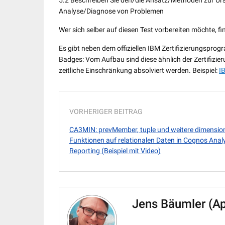
5.2 Beschreiben Sie den/die Ansatz/Methoden zur U
Analyse/Diagnose von Problemen
Wer sich selber auf diesen Test vorbereiten möchte, fin
Es gibt neben dem offiziellen IBM Zertifizierungspro
Badges: Vom Aufbau sind diese ähnlich der Zertifizier
zeitliche Einschränkung absolviert werden. Beispiel:
I
VORHERIGER BEITRAG
CA3MIN: prevMember, tuple und weitere dimensio
Funktionen auf relationalen Daten in Cognos Analy
Reporting (Beispiel mit Video)
Jens Bäumler (A