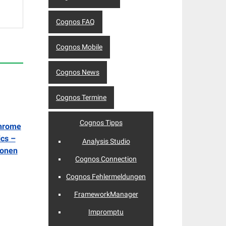
Cognos FAQ
Cognos Mobile
Cognos News
Cognos Termine
Cognos Tipps
Chrome
cs –
Analysis Studio
ionen
Cognos Connection
Cognos Fehlermeldungen
FrameworkManager
Impromptu