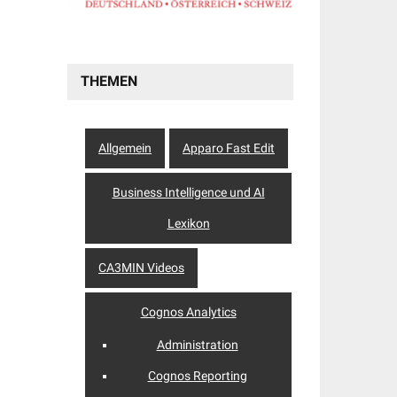
THEMEN
Allgemein
Apparo Fast Edit
Business Intelligence und AI
Lexikon
CA3MIN Videos
Cognos Analytics
Administration
Cognos Reporting