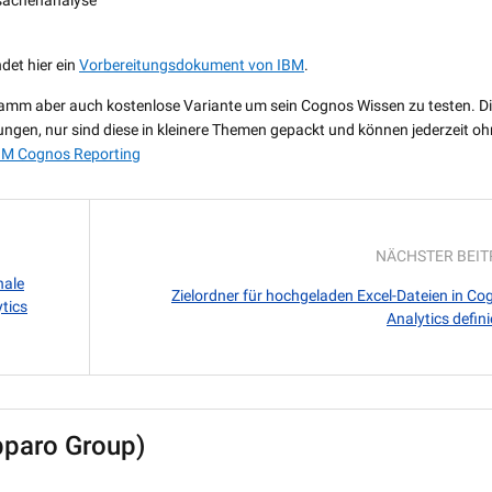
rsachenanalyse
det hier ein
Vorbereitungsdokument von IBM
.
gramm aber auch kostenlose Variante um sein Cognos Wissen zu testen. D
ungen, nur sind diese in kleinere Themen gepackt und können jederzeit o
BM Cognos Reporting
NÄCHSTER BEI
nale
Zielordner für hochgeladen Excel-Dateien in Co
tics
Analytics defin
pparo Group)