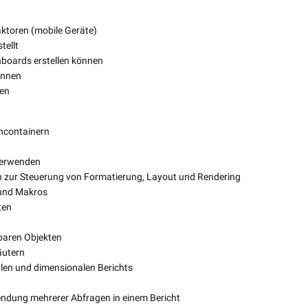
aktoren (mobile Geräte)
tellt
shboards erstellen können
önnen
ten
encontainern
 verwenden
 zur Steuerung von Formatierung, Layout und Rendering
 und Makros
ten
baren Objekten
äutern
len und dimensionalen Berichts
endung mehrerer Abfragen in einem Bericht