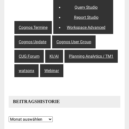
Query Studio
Report Studio
Cognos Termine
Workspace Advanced
Cognos Update
Cognos User Group
CUG Forum
KI/AI
Planning Analytics / TM1
watsonx
Webinar
BEITRAGSHISTORIE
Beitragshistorie