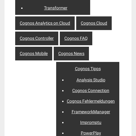
Transformer
Cognos Analytics on Cloud
Cognos Cloud
Cognos Controller
Cognos FAQ
Cognos Mobile
Cognos News
Cognos Tipps
Analysis Studio
Cognos Connection
Cognos Fehlermeldungen
FrameworkManager
Impromptu
PowerPlay