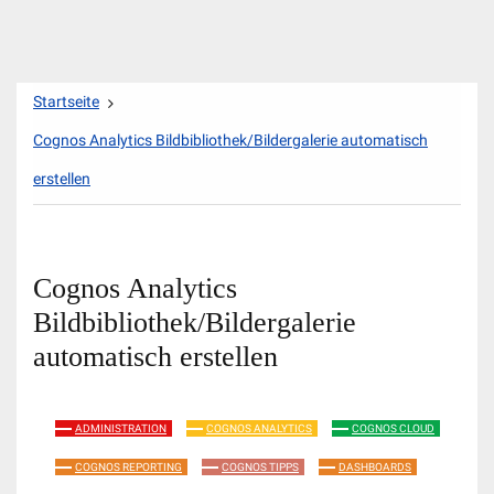
Zum
Startseite
Inhalt
springen
Cognos Analytics Bildbibliothek/Bildergalerie automatisch
erstellen
Cognos Analytics
Bildbibliothek/Bildergalerie
automatisch erstellen
ADMINISTRATION
COGNOS ANALYTICS
COGNOS CLOUD
COGNOS REPORTING
COGNOS TIPPS
DASHBOARDS