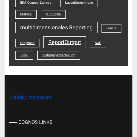
IBM Cognos Express
Layoutberechnung
Makros
Multicube
multidimensionales Reporting
Oracle
ReportOutput
Prognose
SAP
Tivoli
Zielgruppenverteilung
Kontakt
Impressum
COGNOS LINKS