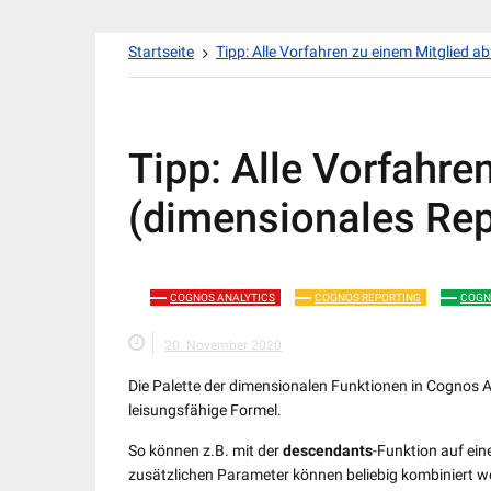
Zum
Startseite
Tipp: Alle Vorfahren zu einem Mitglied a
Inhalt
springen
Tipp: Alle Vorfahre
(dimensionales Rep
COGNOS ANALYTICS
COGNOS REPORTING
COGN
20. November 2020
Die Palette der dimensionalen Funktionen in Cognos An
leisungsfähige Formel.
So können z.B. mit der
descendants
-Funktion auf ein
zusätzlichen Parameter können beliebig kombiniert we