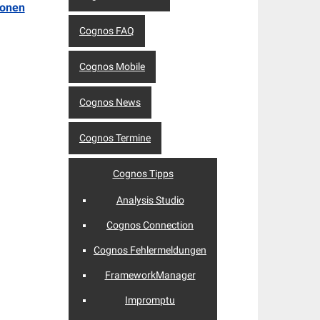
ionen
Cognos FAQ
Cognos Mobile
Cognos News
Cognos Termine
Cognos Tipps
Analysis Studio
Cognos Connection
Cognos Fehlermeldungen
FrameworkManager
Impromptu