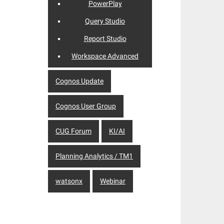
PowerPlay
Query Studio
Report Studio
Workspace Advanced
Cognos Update
Cognos User Group
CUG Forum
KI/AI
Planning Analytics / TM1
watsonx
Webinar