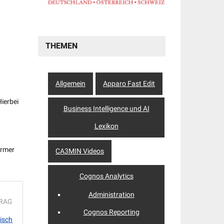
THEMEN
Allgemein
Apparo Fast Edit
ierbei
Business Intelligence und AI
Lexikon
ormer
CA3MIN Videos
Cognos Analytics
Administration
TRAG
Cognos Reporting
isch