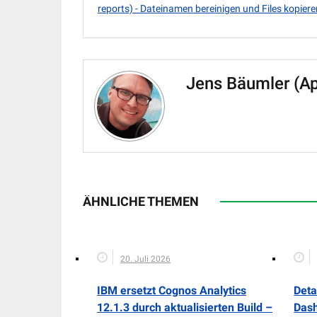
reports) - Dateinamen bereinigen und Files kopiere
Jens Bäumler (A
ÄHNLICHE THEMEN
20. Juli 2026
IBM ersetzt Cognos Analytics
Deta
12.1.3 durch aktualisierten Build –
Dash