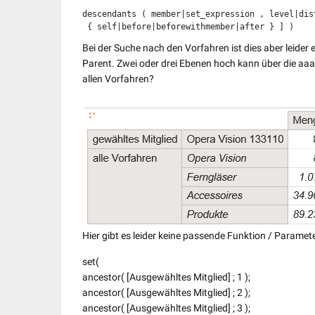
descendants ( member|set_expression , level|dist
 { self|before|beforewithmember|after } ] )
Bei der Suche nach den Vorfahren ist dies aber leider 
Parent
. Zwei oder drei Ebenen hoch kann über die aa
allen Vorfahren?
Hier gibt es leider keine passende Funktion / Paramet
set(
ancestor( [Ausgewähltes Mitglied] ; 1 );
ancestor( [Ausgewähltes Mitglied] ; 2 );
ancestor( [Ausgewähltes Mitglied] ; 3 );