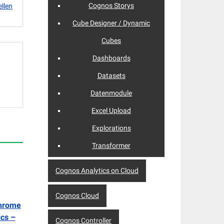
Cognos Storys
ellen
Cube Designer / Dynamic
Cubes
Dashboards
Datasets
Datenmodule
Excel Upload
Explorations
Transformer
Cognos Analytics on Cloud
Cognos Cloud
Chrome
cs –
Cognos Controller