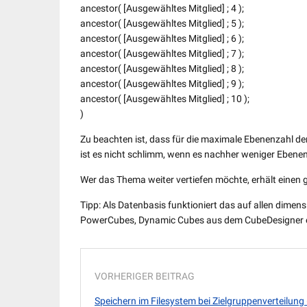
ancestor( [Ausgewähltes Mitglied] ; 4 );
ancestor( [Ausgewähltes Mitglied] ; 5 );
ancestor( [Ausgewähltes Mitglied] ; 6 );
ancestor( [Ausgewähltes Mitglied] ; 7 );
ancestor( [Ausgewähltes Mitglied] ; 8 );
ancestor( [Ausgewähltes Mitglied] ; 9 );
ancestor( [Ausgewähltes Mitglied] ; 10 );
)
Zu beachten ist, dass für die maximale Ebenenzahl de
ist es nicht schlimm, wenn es nachher weniger Ebenen
Wer das Thema weiter vertiefen möchte, erhält einen 
Tipp: Als Datenbasis funktioniert das auf allen dime
PowerCubes, Dynamic Cubes aus dem CubeDesigner
VORHERIGER BEITRAG
Speichern im Filesystem bei Zielgruppenverteilung 