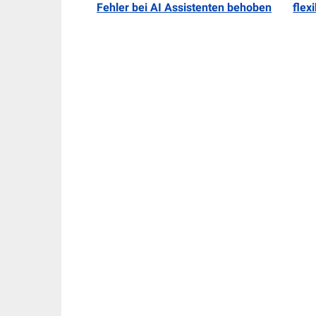
Fehler bei AI Assistenten behoben
flex