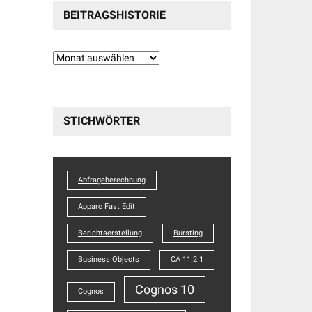
BEITRAGSHISTORIE
Beitragshistorie
STICHWÖRTER
Abfrageberechnung
Apparo Fast Edit
Berichtserstellung
Bursting
Business Objects
CA 11.2.1
Cognos 10
Cognos