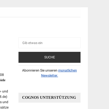
Suche
nach:
Abonnieren Sie unseren
monatlichen
008
Newsletter.
iele
e- und
8.de)
COGNOS UNTERSTÜTZUNG
ps und
nsätze