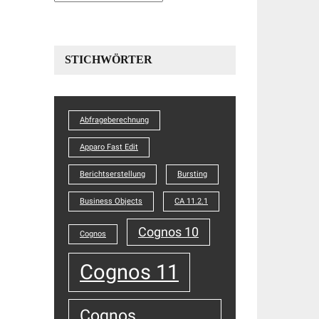
STICHWÖRTER
Abfrageberechnung
Apparo Fast Edit
Berichtserstellung
Bursting
Business Objects
CA 11.2.1
Cognos 10
Cognos
Cognos 11
Cognos