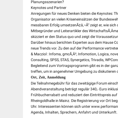
Planungsszenarien?
Keynotes und Partner
Anregungen für neues Denken bieten die Keynotes: Th
Organisator an vielen Kriseneinsätzen der Bundesweh
messbaren Erfolg umsetzenÃ¢â‚¬Å“ zeigt er, wie sich 
Mitbegründer und Leiterartikler des WirtschaftsÃ‚Â­m
skizziert er den Status quo und zeigt die Voraussetzu
Darüber hinaus berichten Experten aus dem Hause Cog
neue Trends vor. Zu den auf der Performance vertrete
& Macziol : Infoma, gmcÃ‚Â², Infomotion, Logica, nove
Consulting, SPSS, STAS, Synergetics, Trivadis, WPCo
Begleitend zum Vortragsprogramm gibt es in der ganz
treffen, um in angenehmer Umgebung zu diskutieren o
Ort, Zeit, Anmeldung
Die Teilnahmegebühr für das zweitägige Forum einsch
Abendveranstaltung beträgt regulär 340,- Euro inklus
Frühbucherrabatt und reduziert den Eintrittspreis auf 
Rheingoldhalle in Mainz. Die Registrierung vor Ort b
Uhr. Interessenten können sich unter www.performan
Agenda, Inhalten, Sprechern, Anfahrt und Unterkunft.