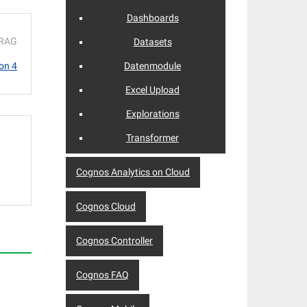
Dashboards
TRAG
Datasets
ion 4
Datenmodule
Excel Upload
Explorations
Transformer
Cognos Analytics on Cloud
Cognos Cloud
Cognos Controller
Cognos FAQ