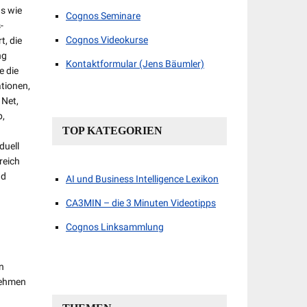
ds wie
Cognos Seminare
-
Cognos Videokurse
t, die
ng
Kontaktformular (Jens Bäumler)
e die
tionen,
 Net,
p,
TOP KATEGORIEN
duell
reich
nd
AI und Business Intelligence Lexikon
CA3MIN – die 3 Minuten Videotipps
Cognos Linksammlung
n
nehmen