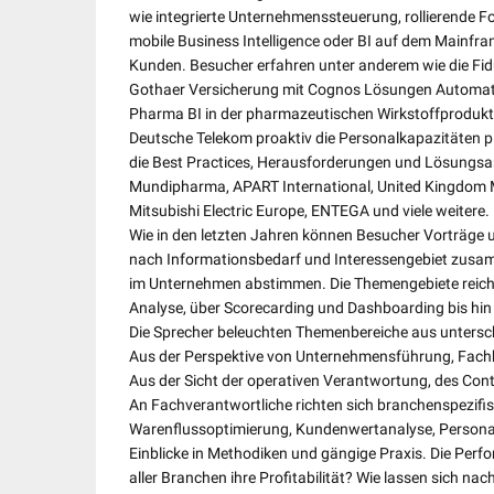
wie integrierte Unternehmenssteuerung, rollierende 
mobile Business Intelligence oder BI auf dem Mainfr
Kunden. Besucher erfahren unter anderem wie die Fid
Gothaer Versicherung mit Cognos Lösungen Automati
Pharma BI in der pharmazeutischen Wirkstoffprodukt
Deutsche Telekom proaktiv die Personalkapazitäten p
die Best Practices, Herausforderungen und Lösungsa
Mundipharma, APART International, United Kingdom M
Mitsubishi Electric Europe, ENTEGA und viele weitere.
Wie in den letzten Jahren können Besucher Vorträg
nach Informationsbedarf und Interessengebiet zusam
im Unternehmen abstimmen. Die Themengebiete reich
Analyse, über Scorecarding und Dashboarding bis hin
Die Sprecher beleuchten Themenbereiche aus untersch
Aus der Perspektive von Unternehmensführung, Fachb
Aus der Sicht der operativen Verantwortung, des Cont
An Fachverantwortliche richten sich branchenspezifi
Warenflussoptimierung, Kundenwertanalyse, Persona
Einblicke in Methodiken und gängige Praxis. Die Per
aller Branchen ihre Profitabilität? Wie lassen sich n