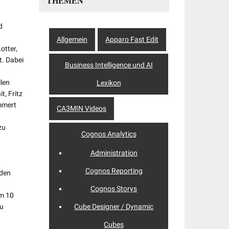
THEMEN
d
Allgemein
Apparo Fast Edit
otter,
t. Dabei
Business Intelligence und AI
len
Lexikon
, Fritz
ummert
CA3MIN Videos
zu
Cognos Analytics
Administration
Cognos Reporting
 den
Cognos Storys
um 10
zu
Cube Designer / Dynamic
Cubes