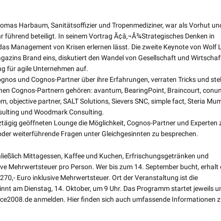
omas Harbaum, Sanitätsoffizier und Tropenmediziner, war als Vorhut un
r führend beteiligt. In seinem Vortrag Ã¢â‚¬Å¾Strategisches Denken in
das Management von Krisen erlernen lässt. Die zweite Keynote von Wolf L
agazins Brand eins, diskutiert den Wandel von Gesellschaft und Wirtschaf
ng für agile Unternehmen auf.
nos und Cognos-Partner über ihre Erfahrungen, verraten Tricks und stel
nen Cognos-Partnern gehören: avantum, BearingPoint, Braincourt, conunit
m, objective partner, SALT Solutions, Sievers SNC, simple fact, Steria M
nsulting und Woodmark Consulting.
tägig geöffneten Lounge die Möglichkeit, Cognos-Partner und Experten 
der weiterführende Fragen unter Gleichgesinnten zu besprechen.
ließlich Mittagessen, Kaffee und Kuchen, Erfrischungsgetränken und
ive Mehrwertsteuer pro Person. Wer bis zum 14. September bucht, erhalt
270,- Euro inklusive Mehrwertsteuer. Ort der Veranstaltung ist die
eginnt am Dienstag, 14. Oktober, um 9 Uhr. Das Programm startet jeweils 
ce2008.de anmelden. Hier finden sich auch umfassende Informationen 