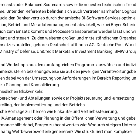
Forecasts oder Balanced Scorecards sowie die neuesten technischen Tren
ame. Unter den Referenten befinden sich auch Vertreter namhafter Cognos
ucia den Bankenvertrieb durch dynamische BI-Software-Services optimier
on, Betrieb und Metadatenmanagement abwickelt, wie bei Bayer Scheri
ion zum Einsatz kommt und Prozesse transparenter werden lässt und wi
lant und steuert. Zu den weiteren großen und mittelständischen Organisa
nsätze vorstellen, gehören Deutsche Lufthansa AG, Deutsche Post World
inistry of Defense, UniCredit Markets & Investment Banking, BMW Grou
e und Workshops aus dem umfangreichen Programm auswählen und indivi
menzustellen beziehungsweise sie auf den jeweiligen Verantwortungsbe
en dabei von der Umsetzung von Anforderungen im Bereich Reporting u
 zu Planung und Konsolidierung.
iedlichen Blickwinkeln:
ereichen- und Abteilungen sowie der Projektsteuerung und -umsetzung
rolling, der Implementierung und des Betriebs.
sche Vorträge zu Themen wie Einkaufs- und Vertriebssteuerung,
lÃ‚Â­management oder Planung in der Öffentlichen Verwaltung und gebe
formance hilft dabei, Fragen zu beantworten wie: Wodurch steigern Unter
achhaltig Wettbewerbsvorteile generieren? Wie strukturiert man komplexe