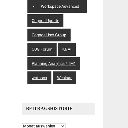
Workspace Advanced
Cognos Update
Cognos User Group
CUG Forum
KI/AI
Planning Analytics / TM1
watsonx
Webinar
BEITRAGSHISTORIE
Beitragshistorie