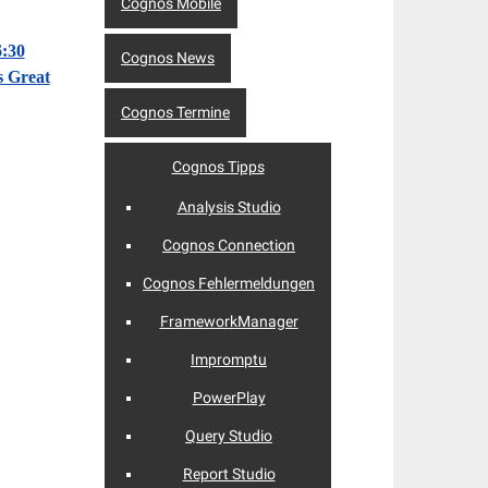
Cognos Mobile
6:30
Cognos News
s Great
Cognos Termine
Cognos Tipps
Analysis Studio
Cognos Connection
Cognos Fehlermeldungen
FrameworkManager
Impromptu
PowerPlay
Query Studio
Report Studio