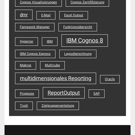
Cognos Visualisierungen
Cognos Zertififizierung
dmr
E-Mail
Excel Output
Famework Manager
Funktionsübersicht
IBM Cognos 8
Hyperion
IBM
IBM Cognos Express
Layoutberechnung
Makros
Multicube
multidimensionales Reporting
Oracle
ReportOutput
Prognose
SAP
Tivoli
Zielgruppenverteilung