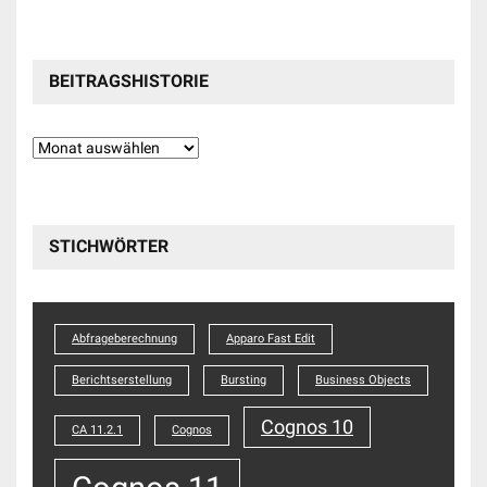
BEITRAGSHISTORIE
Beitragshistorie
STICHWÖRTER
Abfrageberechnung
Apparo Fast Edit
Berichtserstellung
Bursting
Business Objects
Cognos 10
CA 11.2.1
Cognos