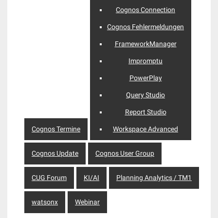
Cognos Connection
Cognos Fehlermeldungen
FrameworkManager
Impromptu
PowerPlay
Query Studio
Report Studio
Cognos Termine
Workspace Advanced
Cognos Update
Cognos User Group
CUG Forum
KI/AI
Planning Analytics / TM1
watsonx
Webinar