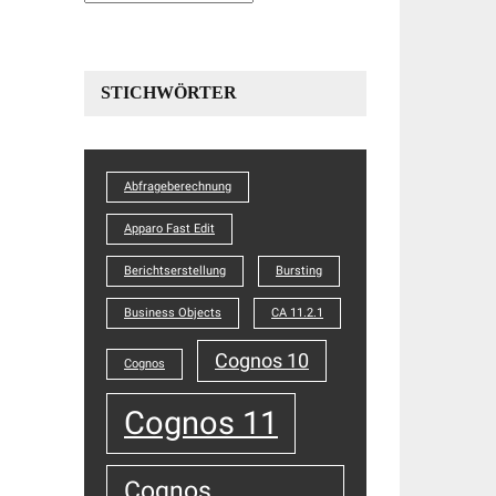
STICHWÖRTER
Abfrageberechnung
Apparo Fast Edit
Berichtserstellung
Bursting
Business Objects
CA 11.2.1
Cognos 10
Cognos
Cognos 11
Cognos