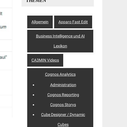
THEMEN
Allgemein
Apparo Fast Edit
Business Intelligence und AI
Lexikon
CA3MIN Videos
Cognos Analytics
Administration
Cognos Reporting
Cognos Storys
Cube Designer / Dynamic
Cubes