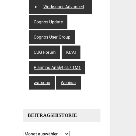
Workspace Advanced
Cognos Update
Cognos User Group
CUG Forum
KI/AI
Planning Analytics / TM1
watsonx
Webinar
BEITRAGSHISTORIE
Beitragshistorie