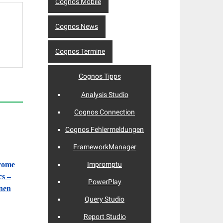
Cognos Mobile
Cognos News
Cognos Termine
Cognos Tipps
Analysis Studio
Cognos Connection
Cognos Fehlermeldungen
FrameworkManager
hrome
Impromptu
s –
PowerPlay
onen
Query Studio
Report Studio