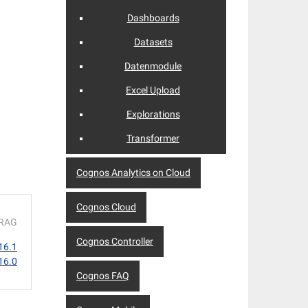
Dashboards
Datasets
Datenmodule
Excel Upload
Explorations
Transformer
Cognos Analytics on Cloud
Cognos Cloud
TRAG
Cognos Controller
16.1
 16.0
Cognos FAQ