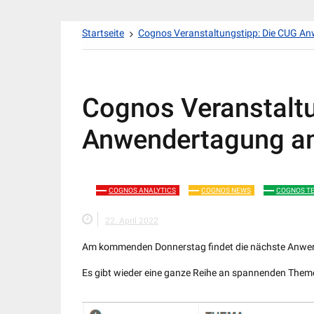
Zum
Startseite
Cognos Veranstaltungstipp: Die CUG A
Inhalt
springen
Cognos Veranstaltu
Anwendertagung a
COGNOS ANALYTICS
COGNOS NEWS
COGNOS T
22. April 2022
Am kommenden Donnerstag findet die nächste Anwend
Es gibt wieder eine ganze Reihe an spannenden Them