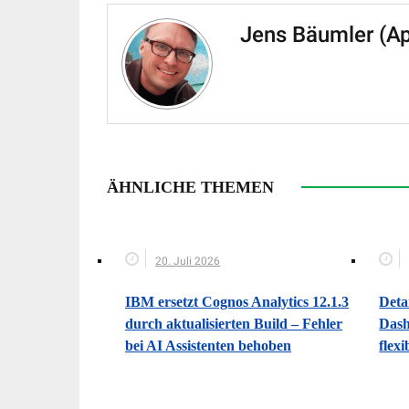
Jens Bäumler (A
ÄHNLICHE THEMEN
20. Juli 2026
IBM ersetzt Cognos Analytics 12.1.3
Deta
durch aktualisierten Build – Fehler
Dash
bei AI Assistenten behoben
flexi