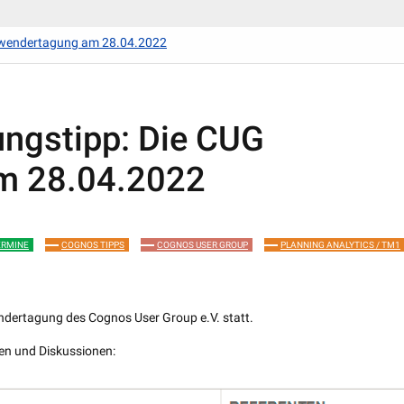
nwendertagung am 28.04.2022
ngstipp: Die CUG
m 28.04.2022
ERMINE
COGNOS TIPPS
COGNOS USER GROUP
PLANNING ANALYTICS / TM1
ertagung des Cognos User Group e.V. statt.
en und Diskussionen: