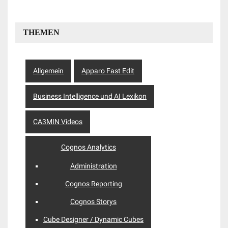
THEMEN
Allgemein
Apparo Fast Edit
Business Intelligence und AI Lexikon
CA3MIN Videos
Cognos Analytics
Administration
Cognos Reporting
Cognos Storys
Cube Designer / Dynamic Cubes