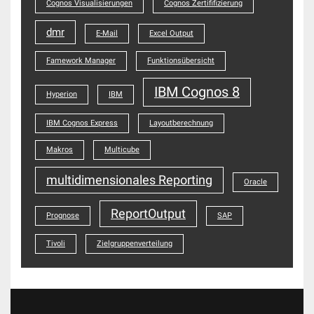
Cognos Visualisierungen
Cognos Zertififizierung
dmr
E-Mail
Excel Output
Famework Manager
Funktionsübersicht
IBM Cognos 8
Hyperion
IBM
IBM Cognos Express
Layoutberechnung
Makros
Multicube
multidimensionales Reporting
Oracle
ReportOutput
Prognose
SAP
Tivoli
Zielgruppenverteilung