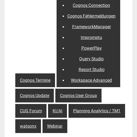
Cognos Connection
Cognos Fehlermeldungen
FrameworkManager
Impromptu
PowerPlay
Query Studio
Report Studio
Cognos Termine
Workspace Advanced
Cognos Update
Cognos User Group
CUG Forum
KI/AI
Planning Analytics / TM1
watsonx
Webinar