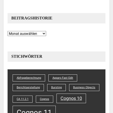
BEITRAGSHISTORIE
Beitragshistorie
STICHWÖRTER
Abfrageberechnung
Apparo Fast Edit
Berichtserstellung
Bursting
Business Objects
Cognos 10
CA 11.2.1
Cognos
Cognos 11