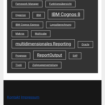
Famework Manager
Funktionsübersicht
IBM Cognos 8
Hyperion
IBM
IBM Cognos Express
Layoutberechnung
Makros
Multicube
multidimensionales Reporting
Oracle
ReportOutput
Prognose
SAP
Tivoli
Zielgruppenverteilung
Kontakt
Impressum