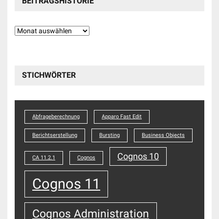
BEITRAGSHISTORIE
Beitragshistorie
STICHWÖRTER
Abfrageberechnung
Apparo Fast Edit
Berichtserstellung
Bursting
Business Objects
Cognos 10
CA 11.2.1
Cognos
Cognos 11
Cognos Administration