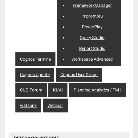
FrameworkManager
Impromptu
PowerPlay
Query Studio
Report Studio
Cognos Termine
Workspace Advanced
Cognos Update
Cognos User Group
CUG Forum
KI/AI
Planning Analytics / TM1
watsonx
Webinar