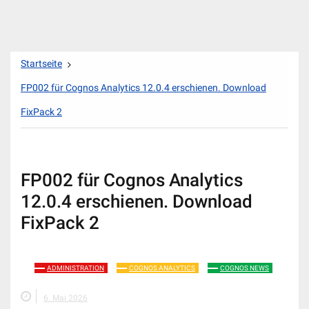
Zum
Startseite
Inhalt
springen
FP002 für Cognos Analytics 12.0.4 erschienen. Download
FixPack 2
FP002 für Cognos Analytics
12.0.4 erschienen. Download
FixPack 2
ADMINISTRATION
COGNOS ANALYTICS
COGNOS NEWS
6. Mai 2026