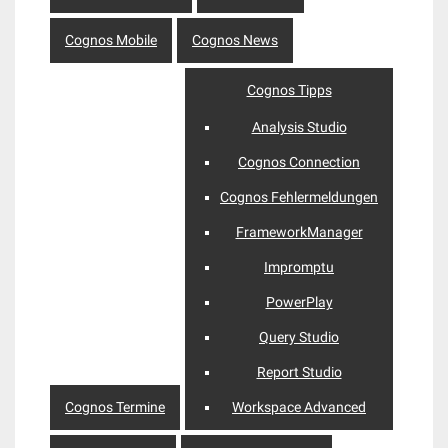
Cognos Mobile
Cognos News
Cognos Tipps
Analysis Studio
Cognos Connection
Cognos Fehlermeldungen
FrameworkManager
Impromptu
PowerPlay
Query Studio
Report Studio
Cognos Termine
Workspace Advanced