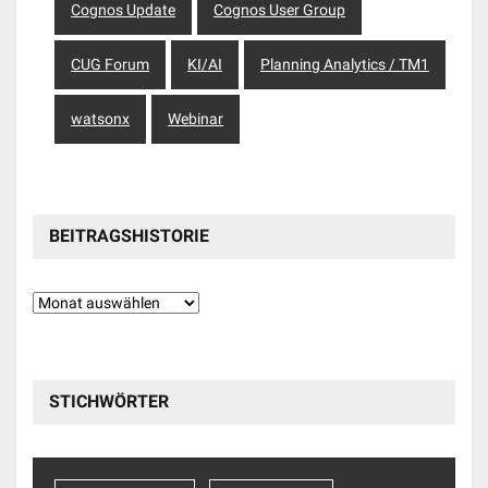
Cognos Update
Cognos User Group
CUG Forum
KI/AI
Planning Analytics / TM1
watsonx
Webinar
BEITRAGSHISTORIE
Beitragshistorie
STICHWÖRTER