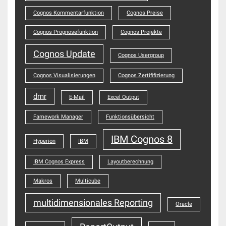
Cognos Kommentarfunktion
Cognos Preise
Cognos Prognosefunktion
Cognos Projekte
Cognos Update
Cognos Usergroup
Cognos Visualisierungen
Cognos Zertififizierung
dmr
E-Mail
Excel Output
Famework Manager
Funktionsübersicht
IBM Cognos 8
Hyperion
IBM
IBM Cognos Express
Layoutberechnung
Makros
Multicube
multidimensionales Reporting
Oracle