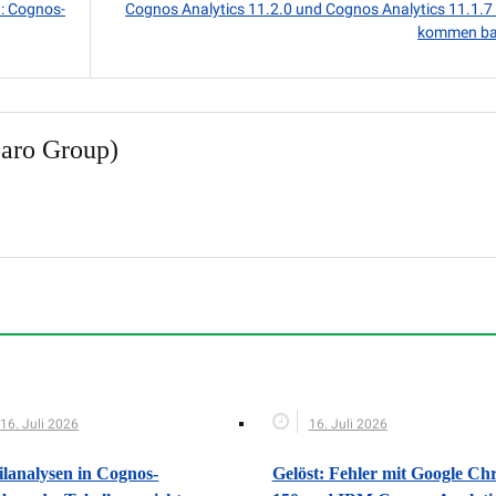
: Cognos-
Cognos Analytics 11.2.0 und Cognos Analytics 11.1.7
kommen bal
aro Group)
16. Juli 2026
16. Juli 2026
ilanalysen in Cognos-
Gelöst: Fehler mit Google C