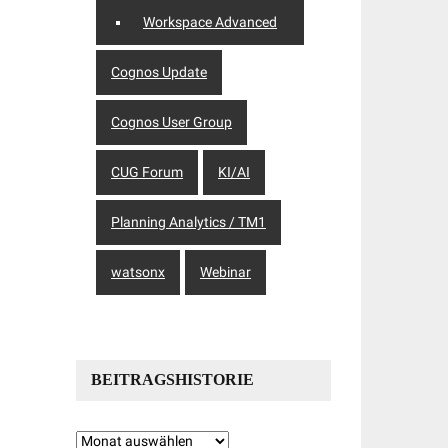
Workspace Advanced
Cognos Update
Cognos User Group
CUG Forum
KI/AI
Planning Analytics / TM1
watsonx
Webinar
BEITRAGSHISTORIE
Beitragshistorie