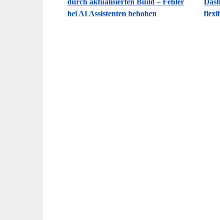
durch aktualisierten Build – Fehler
Dash
bei AI Assistenten behoben
flexi