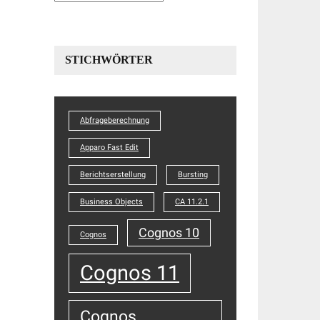
STICHWÖRTER
Abfrageberechnung
Apparo Fast Edit
Berichtserstellung
Bursting
Business Objects
CA 11.2.1
Cognos 10
Cognos
Cognos 11
Cognos