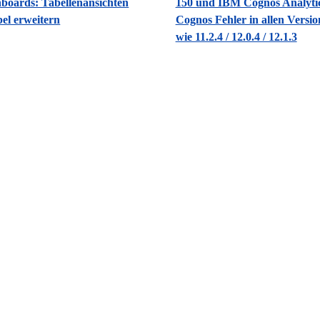
boards: Tabellenansichten
150 und IBM Cognos Analytic
bel erweitern
Cognos Fehler in allen Versi
wie 11.2.4 / 12.0.4 / 12.1.3