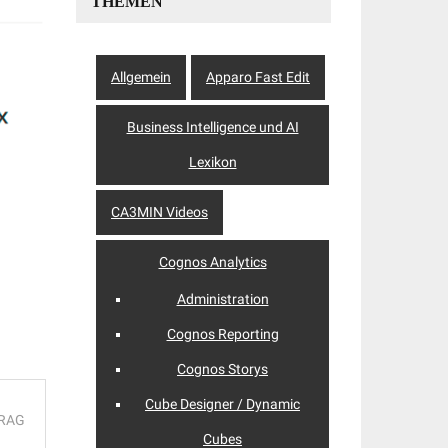
THEMEN
Allgemein
Apparo Fast Edit
Business Intelligence und AI
Lexikon
CA3MIN Videos
Cognos Analytics
Administration
Cognos Reporting
Cognos Storys
Cube Designer / Dynamic
TRAG
Cubes