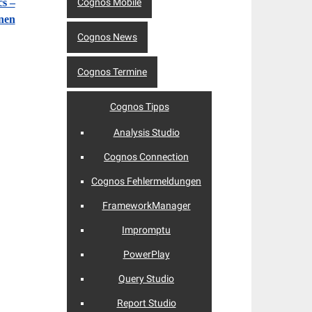
Cognos Mobile
s –
onen
Cognos News
Cognos Termine
Cognos Tipps
Analysis Studio
Cognos Connection
Cognos Fehlermeldungen
FrameworkManager
Impromptu
PowerPlay
Query Studio
Report Studio