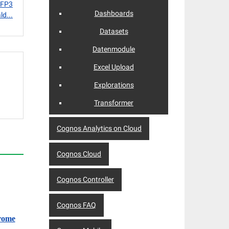
 FP3
Dashboards
d...
Datasets
Datenmodule
Excel Upload
Explorations
Transformer
Cognos Analytics on Cloud
Cognos Cloud
Cognos Controller
Cognos FAQ
hrome