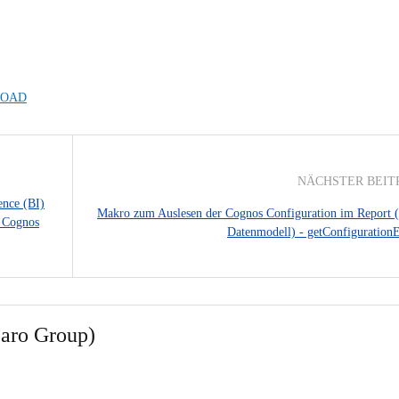
OAD
NÄCHSTER BEIT
ence (BI)
Makro zum Auslesen der Cognos Configuration im Report 
M Cognos
Datenmodell) - getConfiguration
aro Group)