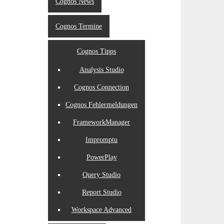
Cognos News
Cognos Termine
Cognos Tipps
Analysis Studio
Cognos Connection
Cognos Fehlermeldungen
FrameworkManager
Impromptu
PowerPlay
Query Studio
Report Studio
Workspace Advanced