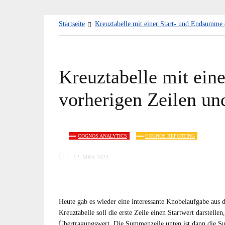
Zum
Startseite
Kreuztabelle mit einer Start- und Endsumme 
Inhalt
springen
Kreuztabelle mit ein
vorherigen Zeilen un
COGNOS ANALYTICS
COGNOS REPORTING
12. März 2024
Heute gab es wieder eine interessante Knobelaufgabe aus 
Kreuztabelle soll die erste Zeile einen Startwert darstell
Übertragungswert. Die Summenzeile unten ist dann die Su