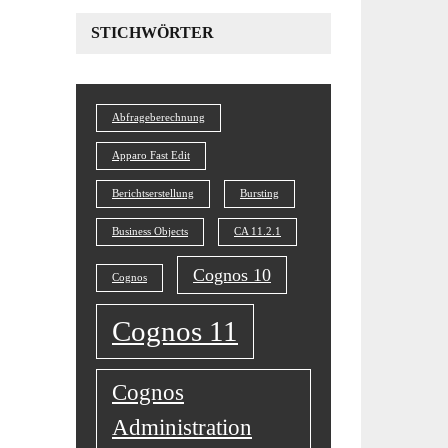
STICHWÖRTER
Abfrageberechnung
Apparo Fast Edit
Berichtserstellung
Bursting
Business Objects
CA 11.2.1
Cognos 10
Cognos
Cognos 11
Cognos
Administration