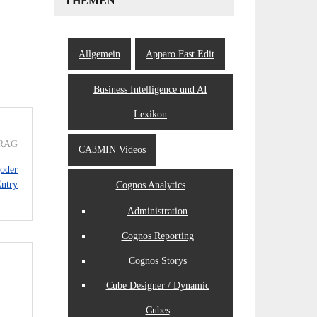
THEMEN
Allgemein
Apparo Fast Edit
Business Intelligence und AI
Lexikon
RAG
CA3MIN Videos
(oder
Entry
Cognos Analytics
Administration
Cognos Reporting
Cognos Storys
Cube Designer / Dynamic
Cubes