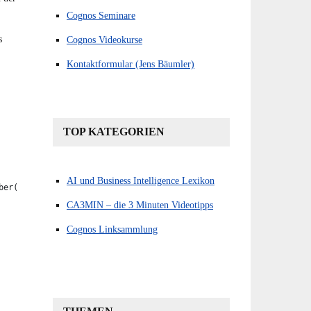
Cognos Seminare
s
Cognos Videokurse
Kontaktformular (Jens Bäumler)
TOP KATEGORIEN
AI und Business Intelligence Lexikon
er( 
CA3MIN – die 3 Minuten Videotipps
Cognos Linksammlung