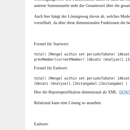
unteren Summenzeile steht der Gesamtwert über die gesam
Auch hier hängt der Lösungsweg davon ab, welches Modell
vorteilhaft, da über diese dimensionalen Funktionen die b
Formel für Startwert:
total( [Menge] within set periodsToDate( [Absat
prevMember(currentMember( [Absatz (Analyse)].[Z
Formel für Endwert:
total( [Menge] within set periodsToDate( [Absat
[Absatz (Analyse)].[Zeitangabe].[Zeitangabe] ) 
Hier die Reportspezifikation dimensional als XML:
DOW
Relational kann eine Lösung so aussehen:
Endwert: