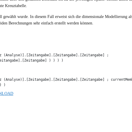
te Kreuztabelle.
 gewählt wurde. In diesem Fall erweist sich die dimensionale Modellierung al
eiden Berechnungen sehr einfach erstellt werden können.
z (Analyse)].[Zeitangabe].[Zeitangabe].[Zeitangabe] ; 
eitangabe].[Zeitangabe] ) ) ) )
z (Analyse)].[Zeitangabe].[Zeitangabe].[Zeitangabe] ; currentMemb
) )
NLOAD