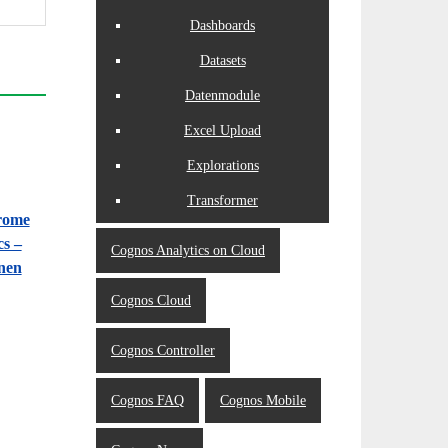
Dashboards
Datasets
Datenmodule
Excel Upload
Explorations
Transformer
hrome
s –
Cognos Analytics on Cloud
onen
Cognos Cloud
Cognos Controller
Cognos FAQ
Cognos Mobile