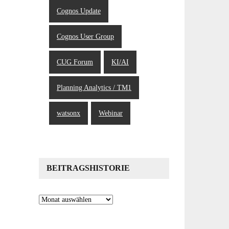
Cognos Update
Cognos User Group
CUG Forum
KI/AI
Planning Analytics / TM1
watsonx
Webinar
BEITRAGSHISTORIE
Beitragshistorie