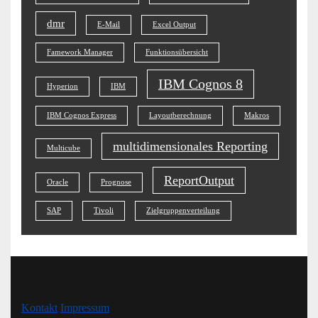
dmr
E-Mail
Excel Output
Famework Manager
Funktionsübersicht
IBM Cognos 8
Hyperion
IBM
IBM Cognos Express
Layoutberechnung
Makros
multidimensionales Reporting
Multicube
ReportOutput
Oracle
Prognose
SAP
Tivoli
Zielgruppenverteilung
Kontakt
Impressum