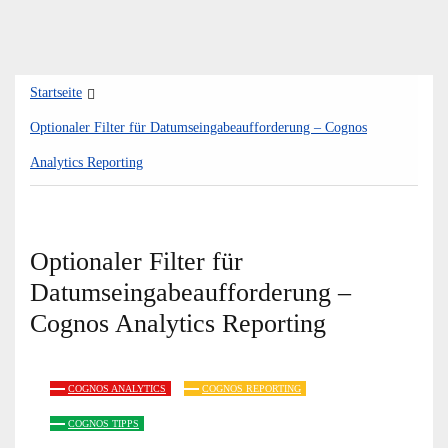
Zum
Startseite
Inhalt
springen
Optionaler Filter für Datumseingabeaufforderung – Cognos
Analytics Reporting
Optionaler Filter für
Datumseingabeaufforderung –
Cognos Analytics Reporting
COGNOS ANALYTICS
COGNOS REPORTING
COGNOS TIPPS