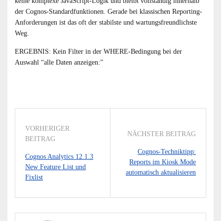
keine komplexe JavaScript-Logik und bleibt vollständig innerhalb
der Cognos-Standardfunktionen. Gerade bei klassischen Reporting-
Anforderungen ist das oft der stabilste und wartungsfreundlichste
Weg.
ERGEBNIS: Kein Filter in der WHERE-Bedingung bei der
Auswahl “alle Daten anzeigen:”
VORHERIGER
NÄCHSTER BEITRAG
BEITRAG
Cognos-Techniktipp:
Cognos Analytics 12.1.3
Reports im Kiosk Mode
New Feature List und
automatisch aktualisieren
Fixlist