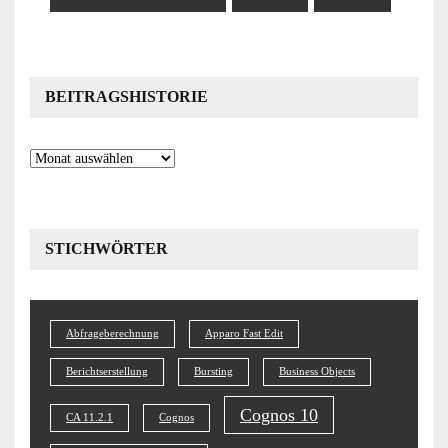
BEITRAGSHISTORIE
Beitragshistorie
STICHWÖRTER
Abfrageberechnung
Apparo Fast Edit
Berichtserstellung
Bursting
Business Objects
Cognos 10
CA 11.2.1
Cognos