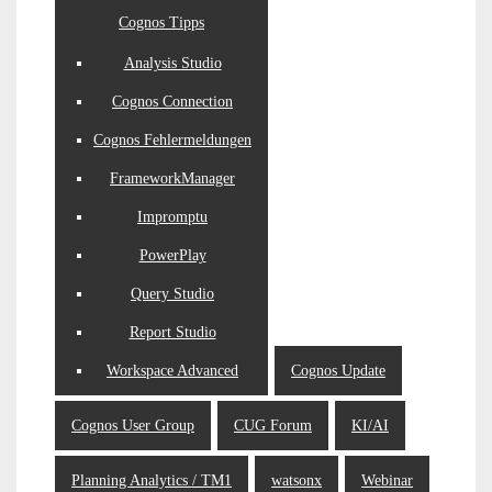
Cognos Tipps
Analysis Studio
Cognos Connection
Cognos Fehlermeldungen
FrameworkManager
Impromptu
PowerPlay
Query Studio
Report Studio
Workspace Advanced
Cognos Update
Cognos User Group
CUG Forum
KI/AI
Planning Analytics / TM1
watsonx
Webinar