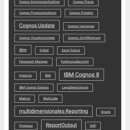
Cognos Kommentarfunktion
Cognos Preise
Cognos Prognosefunktion
Cognos Projekte
Cognos Update
Cognos Usergroup
Cognos Visualisierungen
Cognos Zertififizierung
dmr
E-Mail
Excel Output
Famework Manager
Funktionsübersicht
IBM Cognos 8
Hyperion
IBM
IBM Cognos Express
Layoutberechnung
Makros
Multicube
multidimensionales Reporting
Oracle
ReportOutput
Prognose
SAP