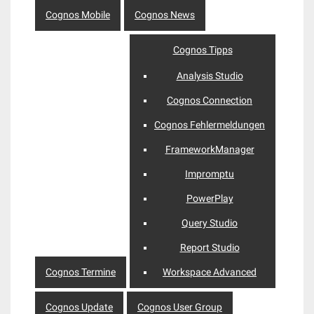
Cognos Mobile
Cognos News
Cognos Tipps
Analysis Studio
Cognos Connection
Cognos Fehlermeldungen
FrameworkManager
Impromptu
PowerPlay
Query Studio
Report Studio
Cognos Termine
Workspace Advanced
Cognos Update
Cognos User Group