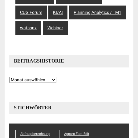
CUG Forum
KI/AI
Planning Analytics / TM1
watsonx
Webinar
BEITRAGSHISTORIE
Beitragshistorie
STICHWÖRTER
Abfrageberechnung
Apparo Fast Edit