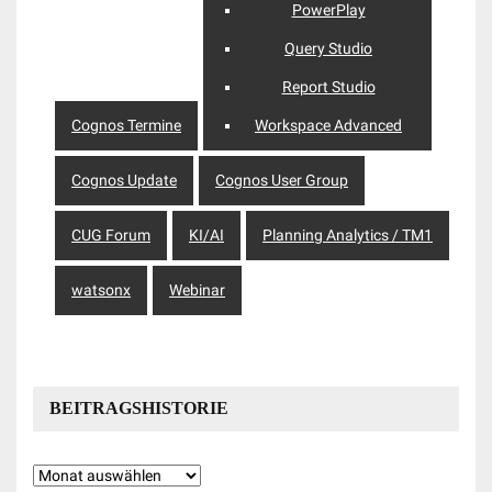
PowerPlay
Query Studio
Report Studio
Cognos Termine
Workspace Advanced
Cognos Update
Cognos User Group
CUG Forum
KI/AI
Planning Analytics / TM1
watsonx
Webinar
BEITRAGSHISTORIE
Beitragshistorie