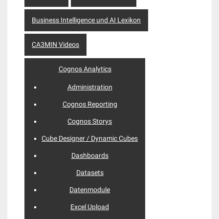
Business Intelligence und AI Lexikon
CA3MIN Videos
Cognos Analytics
Administration
Cognos Reporting
Cognos Storys
Cube Designer / Dynamic Cubes
Dashboards
Datasets
Datenmodule
Excel Upload