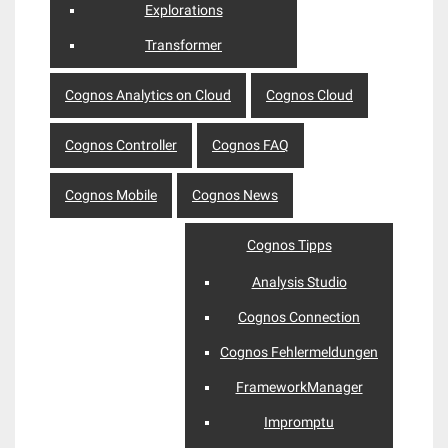
Explorations
Transformer
Cognos Analytics on Cloud
Cognos Cloud
Cognos Controller
Cognos FAQ
Cognos Mobile
Cognos News
Cognos Tipps
Analysis Studio
Cognos Connection
Cognos Fehlermeldungen
FrameworkManager
Impromptu