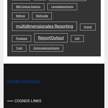
IBM Cognos Express
Layoutberechnung
Makros
Multicube
multidimensionales Reporting
Oracle
ReportOutput
Prognose
SAP
Tivoli
Zielgruppenverteilung
Kontakt
Impressum
COGNOS LINKS