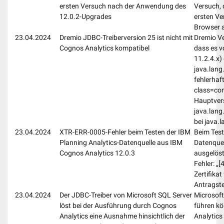
ersten Versuch nach der Anwendung des
Versuch, 
12.0.2-Upgrades
ersten Ve
Browser a
23.04.2024
Dremio JDBC-Treiberversion 25 ist nicht mit
Dremio Ve
Cognos Analytics kompatibel
dass es v
11.2.4.x)
java.lan
fehlerhaf
class=com
Hauptvers
java.lang
bei java.
23.04.2024
XTR-ERR-0005-Fehler beim Testen der IBM
Beim Test
Planning Analytics-Datenquelle aus IBM
Datenquel
Cognos Analytics 12.0.3
ausgelöst
Fehler: „
Zertifikat
Antragste
23.04.2024
Der JDBC-Treiber von Microsoft SQL Server
Microsoft
löst bei der Ausführung durch Cognos
führen kö
Analytics eine Ausnahme hinsichtlich der
Analytics