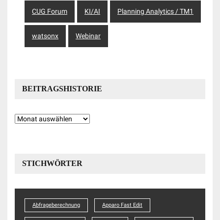
CUG Forum
KI/AI
Planning Analytics / TM1
watsonx
Webinar
BEITRAGSHISTORIE
Beitragshistorie
STICHWÖRTER
Abfrageberechnung
Apparo Fast Edit