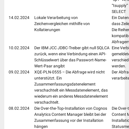
“tsupply” 
SELECT
14.02.2024
Lokale Verarbeitung von
Ein Daten
Zeichenvergleichen mithilfe von
dass Zeil
Kollatierungen
Die Reihe
kompatib
Abfragem
10.02.2024
Der IBM JCC JDBC-Treiber gibt null SQLCA
Eine Verb
zurück, wenn eine Verbindung einen API-
gemeldet
Schlüsselwert über das Passwort-Name-
verschie
Wert-Paar angibt
werden.
09.02.2024
XQE-PLN-0555 – Die Abfrage wird nicht
Der Abfra
unterstützt. Ein
verarbeit
Zusammenfassungsdatenelement
verschachtelt ein Messdatenelement, das
wiederum ein anderes Messdatenelement
verschachtelt.
08.02.2024
Die Over-the-Top-Installation von Cognos
Die Over-
Analytics Content Manager bleibt bei der
Content M
Zusammenfassung vor der Installation
Installat
hängen
Statusmel