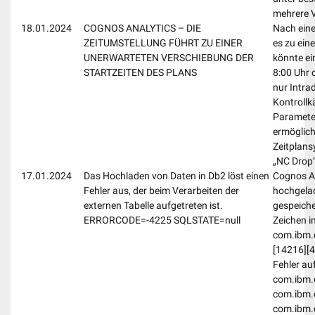
mehrere V
18.01.2024
COGNOS ANALYTICS – DIE
Nach eine
ZEITUMSTELLUNG FÜHRT ZU EINER
es zu ein
UNERWARTETEN VERSCHIEBUNG DER
könnte ei
STARTZEITEN DES PLANS
8:00 Uhr 
nur Intra
Kontrollk
Parameter
ermöglich
Zeitplans
„NC Drop“
17.01.2024
Das Hochladen von Daten in Db2 löst einen
Cognos An
Fehler aus, der beim Verarbeiten der
hochgelad
externen Tabelle aufgetreten ist.
gespeiche
ERRORCODE=-4225 SQLSTATE=null
Zeichen i
com.ibm.d
[14216][4
Fehler a
com.ibm.d
com.ibm.d
com.ibm.d