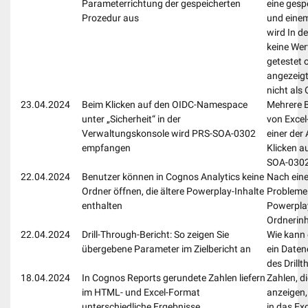
Parameterrichtung der gespeicherten
eine gesp
Prozedur aus
und einem
wird In d
keine Wer
getestet o
angezeig
nicht als
23.04.2024
Beim Klicken auf den OIDC-Namespace
Mehrere B
unter „Sicherheit“ in der
von Exce
Verwaltungskonsole wird PRS-SOA-0302
einer der
empfangen
Klicken a
SOA-0302
22.04.2024
Benutzer können in Cognos Analytics keine
Nach ein
Ordner öffnen, die ältere Powerplay-Inhalte
Probleme 
enthalten
Powerplay
Ordnerinh
22.04.2024
Drill-Through-Bericht: So zeigen Sie
Wie kann 
übergebene Parameter im Zielbericht an
ein Daten
des Drill
18.04.2024
In Cognos Reports gerundete Zahlen liefern
Zahlen, d
im HTML- und Excel-Format
anzeigen,
unterschiedliche Ergebnisse
in das Ex