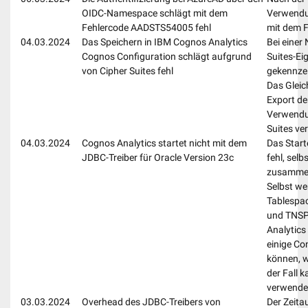
OIDC-Namespace schlägt mit dem
Verwendu
Fehlercode AADSTS54005 fehl
mit dem 
04.03.2024
Das Speichern in IBM Cognos Analytics
Bei einer
Cognos Configuration schlägt aufgrund
Suites-Ei
von Cipher Suites fehl
gekennzei
Das Gleich
Export de
Verwendun
Suites ve
04.03.2024
Cognos Analytics startet nicht mit dem
Das Start
JDBC-Treiber für Oracle Version 23c
fehl, sel
zusammen
Selbst we
Tablespac
und TNSPI
Analytics
einige Co
können, w
der Fall 
verwende
03.03.2024
Overhead des JDBC-Treibers von
Der Zeita