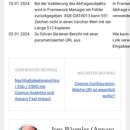
10.01.2024
Bei der Validierung des Abfragesubjekts
In Framew
wird in Framework Manager ein Fehler
Abfrage v
zurückgegeben. XQE-DAT-0013 kann 551
verwende
Zeichen nicht in einen Varchar-Wert mit der
Länge 512 kopieren.
03.01.2024
So führen Sie einen Bericht mit einer
Wie kann 
parametrisierten URL aus
Link ver
Eingabea
VORHERIGER BEITRAG
NÄCHSTER BEITRAG
Nachhaltigkeitsreporting
Cognos Configuration:
/ ESG / CSRD mit
Welche URI ist eigentlich
Cognos Analytics und
wofür?
Apparo Fast Impact
Jens Bäumler (Apparo