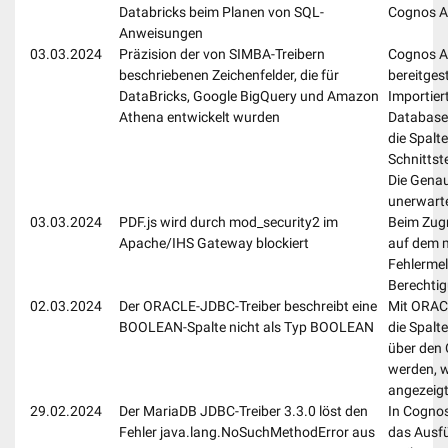
Databricks beim Planen von SQL-
Cognos An
Anweisungen
03.03.2024
Präzision der von SIMBA-Treibern
Cognos An
beschriebenen Zeichenfelder, die für
bereitges
DataBricks, Google BigQuery und Amazon
Importier
Athena entwickelt wurden
Database
die Spalt
Schnitts
Die Genau
unerwarte
03.03.2024
PDF.js wird durch mod_security2 im
Beim Zugr
Apache/IHS Gateway blockiert
auf dem mo
Fehlermel
Berechtig
02.03.2024
Der ORACLE-JDBC-Treiber beschreibt eine
Mit ORACL
BOOLEAN-Spalte nicht als Typ BOOLEAN
die Spal
über den 
werden, w
angezeigt
29.02.2024
Der MariaDB JDBC-Treiber 3.3.0 löst den
In Cognos
Fehler java.lang.NoSuchMethodError aus
das Ausfü