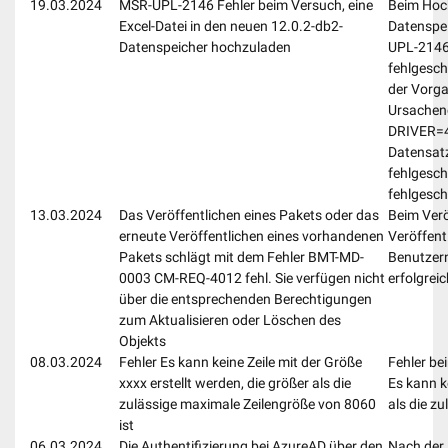
19.03.2024
MSR-UPL-2146 Fehler beim Versuch, eine
Beim Hoch
Excel-Datei in den neuen 12.0.2-db2-
Datenspei
Datenspeicher hochzuladen
UPL-2146 
fehlgesch
der Vorga
Ursachen
DRIVER=4
Datensatz
fehlgesch
fehlgesch
13.03.2024
Das Veröffentlichen eines Pakets oder das
Beim Verö
erneute Veröffentlichen eines vorhandenen
Veröffent
Pakets schlägt mit dem Fehler BMT-MD-
Benutzern
0003 CM-REQ-4012 fehl. Sie verfügen nicht
erfolgrei
über die entsprechenden Berechtigungen
zum Aktualisieren oder Löschen des
Objekts
08.03.2024
Fehler Es kann keine Zeile mit der Größe
Fehler be
xxxx erstellt werden, die größer als die
Es kann ke
zulässige maximale Zeilengröße von 8060
als die z
ist
06.03.2024
Die Authentifizierung bei AzureAD über den
Nach der 