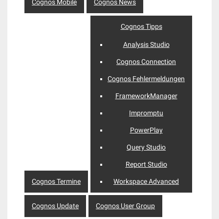
Cognos Mobile
Cognos News
Cognos Tipps
Analysis Studio
Cognos Connection
Cognos Fehlermeldungen
FrameworkManager
Impromptu
PowerPlay
Query Studio
Report Studio
Cognos Termine
Workspace Advanced
Cognos Update
Cognos User Group