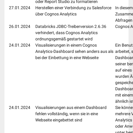
oder Report Studio zu formatieren
27.01.2024
Herstellen einer Verbindung zu Salesforce
In diesem
über Cognos Analytics
Zusammen
Abfragen 
26.01.2024
Databricks JDBC-Treiberversion 2.6.36
Cognos An
verhindert, dass Cognos Analytics
ordnungsgemäß gestartet wird
24.01.2024
Visualisierungen in einem Cognos
Ein Benut
Analytics-Dashboard sehen anders aus als
arbeitet, 
bei der Einbettung in eine Webseite
Dashboard
seiner be
auf eines
wurden Ä
gespeiche
Dashboard
mit eine
ähnlich is
24.01.2024
Visualisierungen aus einem Dashboard
Sie könne
fehlen vollständig, wenn sie in eine
mehrere V
Webseite eingebettet sind
Analytics
oder Anw
unter be