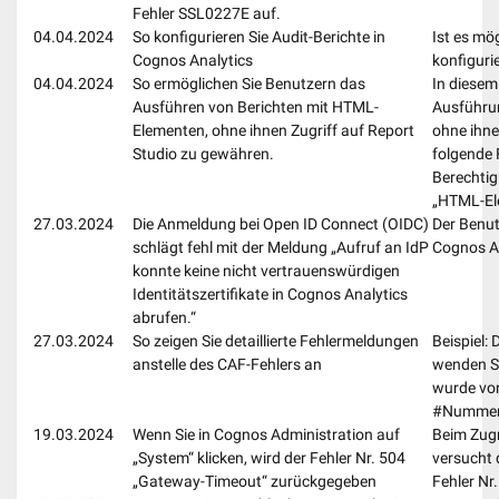
Fehler SSL0227E auf.
04.04.2024
So konfigurieren Sie Audit-Berichte in
Ist es mö
Cognos Analytics
konfiguri
04.04.2024
So ermöglichen Sie Benutzern das
In diesem
Ausführen von Berichten mit HTML-
Ausführu
Elementen, ohne ihnen Zugriff auf Report
ohne ihne
Studio zu gewähren.
folgende 
Berechtig
„HTML-Ele
27.03.2024
Die Anmeldung bei Open ID Connect (OIDC)
Der Benut
schlägt fehl mit der Meldung „Aufruf an IdP
Cognos A
konnte keine nicht vertrauenswürdigen
Identitätszertifikate in Cognos Analytics
abrufen.“
27.03.2024
So zeigen Sie detaillierte Fehlermeldungen
Beispiel:
anstelle des CAF-Fehlers an
wenden Si
wurde von
#Nummer
19.03.2024
Wenn Sie in Cognos Administration auf
Beim Zugr
„System“ klicken, wird der Fehler Nr. 504
versucht 
„Gateway-Timeout“ zurückgegeben
Fehler Nr