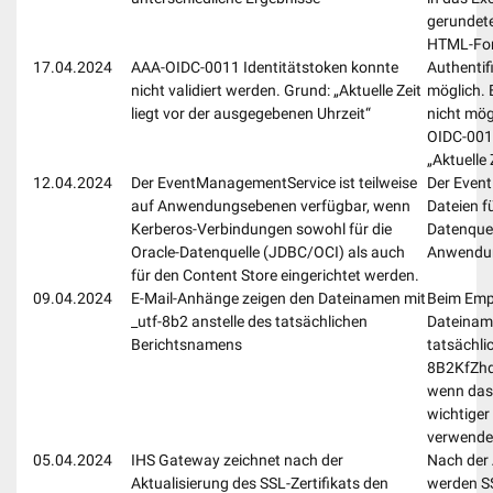
gerundete
HTML-For
17.04.2024
AAA-OIDC-0011 Identitätstoken konnte
Authentif
nicht validiert werden. Grund: „Aktuelle Zeit
möglich. 
liegt vor der ausgegebenen Uhrzeit“
nicht mög
OIDC-0011
„Aktuelle 
12.04.2024
Der EventManagementService ist teilweise
Der Event
auf Anwendungsebenen verfügbar, wenn
Dateien f
Kerberos-Verbindungen sowohl für die
Datenquel
Oracle-Datenquelle (JDBC/OCI) als auch
Anwendun
für den Content Store eingerichtet werden.
09.04.2024
E-Mail-Anhänge zeigen den Dateinamen mit
Beim Emp
_utf-8b2 anstelle des tatsächlichen
Dateiname
Berichtsnamens
tatsächli
8B2KfZhd
wenn das 
wichtiger
verwende
05.04.2024
IHS Gateway zeichnet nach der
Nach der 
Aktualisierung des SSL-Zertifikats den
werden SS