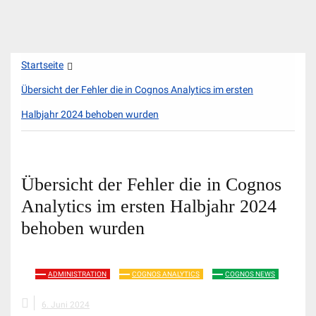
Zum
Startseite
Inhalt
springen
Übersicht der Fehler die in Cognos Analytics im ersten
Halbjahr 2024 behoben wurden
Übersicht der Fehler die in Cognos
Analytics im ersten Halbjahr 2024
behoben wurden
ADMINISTRATION
COGNOS ANALYTICS
COGNOS NEWS
6. Juni 2024