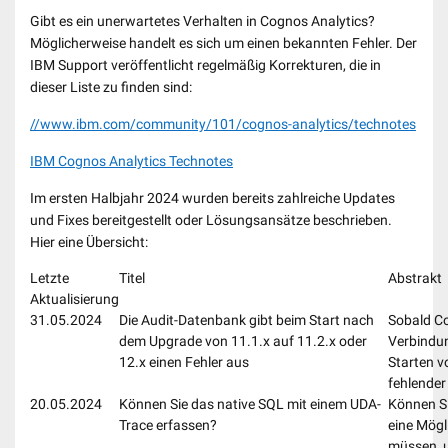
Gibt es ein unerwartetes Verhalten in Cognos Analytics?
Möglicherweise handelt es sich um einen bekannten Fehler. Der
IBM Support veröffentlicht regelmäßig Korrekturen, die in
dieser Liste zu finden sind:
//www.ibm.com/community/101/cognos-analytics/technotes
IBM Cognos Analytics Technotes
Im ersten Halbjahr 2024 wurden bereits zahlreiche Updates
und Fixes bereitgestellt oder Lösungsansätze beschrieben.
Hier eine Übersicht:
Letzte
Titel
Abstrakt
Aktualisierung
31.05.2024
Die Audit-Datenbank gibt beim Start nach
Sobald Co
dem Upgrade von 11.1.x auf 11.2.x oder
Verbindun
12.x einen Fehler aus
Starten v
fehlender
20.05.2024
Können Sie das native SQL mit einem UDA-
Können Si
Trace erfassen?
eine Mögl
müssen, 