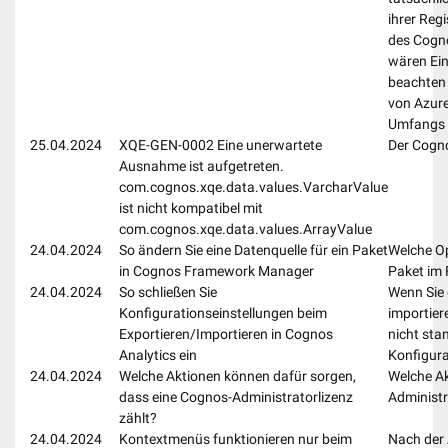
ihrer Regi
des Cogno
wären Ein
beachten 
von Azure
Umfangs 
25.04.2024
XQE-GEN-0002 Eine unerwartete
Der Cogno
Ausnahme ist aufgetreten.
com.cognos.xqe.data.values.VarcharValue
ist nicht kompatibel mit
com.cognos.xqe.data.values.ArrayValue
24.04.2024
So ändern Sie eine Datenquelle für ein Paket
Welche Op
in Cognos Framework Manager
Paket im
24.04.2024
So schließen Sie
Wenn Sie 
Konfigurationseinstellungen beim
importier
Exportieren/Importieren in Cognos
nicht sta
Analytics ein
Konfigura
24.04.2024
Welche Aktionen können dafür sorgen,
Welche Ak
dass eine Cognos-Administratorlizenz
Administr
zählt?
24.04.2024
Kontextmenüs funktionieren nur beim
Nach der 