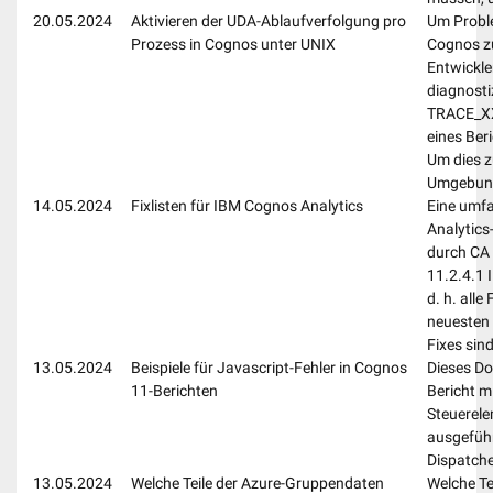
20.05.2024
Aktivieren der UDA-Ablaufverfolgung pro
Um Proble
Prozess in Cognos unter UNIX
Cognos zu
Entwickle
diagnosti
TRACE_XXX
eines Ber
Um dies z
Umgebung
14.05.2024
Fixlisten für IBM Cognos Analytics
Eine umfa
Analytics
durch CA 
11.2.4.1 
d. h. alle
neuesten 
Fixes sin
13.05.2024
Beispiele für Javascript-Fehler in Cognos
Dieses Do
11-Berichten
Bericht m
Steuerele
ausgeführ
Dispatche
13.05.2024
Welche Teile der Azure-Gruppendaten
Welche T