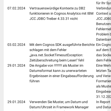
für Ihr S
07.02.2024
Vertrauenswürdige Kontexte zu DB2
Verbindun
funktionieren in Cognos Analytics mit IBM
Context u
JCC JDBC-Treiber 4.33.31 nicht
JCC JDBC-
Benutzero
Fehlermel
Problem b
Datenban
03.02.2024
Mit dem Cognos SDK ausgeführte Berichte
Ein Cogno
schlagen mit dem Fehler
auf dem S
„java.net.SocketTimeoutException:
das Socke
Zeitüberschreitung beim Lesen“ fehl
dem Fehle
29.01.2024
Die Angabe von YYYY als Muster im
Eine Wert
Datumsformat kann zu unerwarteten
letzten T
Ergebnissen in einer Eingabeaufforderung
und Verw
führen
Formatie
als Muste
Eingabeau
31.12.20
29.01.2024
Verwenden Sie Muster, um Datum und
In Repor
Datum/Uhrzeit in Framework Manager
und Datum