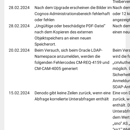
Treiberve
28.02.2024
Nach dem Upgrade erscheinen die Bilder im
Nach dem
Cognos-Administrationsbereich fehlerhaft
oder 12 k
oder fehlen
angezeig
28.02.2024
„Ungültige oder beschädigte PDF-Datei“
Nach dem 
nach dem Kopieren des externen
einen neu
Objektspeichers an einen neuen
Speicherort.
20.02.2024
Beim Versuch, sich beim Oracle LDAP-
Beim Ver
Namespace anzumelden, werden die
wird die 
folgenden Fehlercodes CM-REQ-4159 und
„cmAuthen
CM-CAM-4005 generiert
möglich. 
Sicherhei
Anmeldun
SOAP-Ant
15.02.2024
Denodo gibt keine Zeilen zurück, wenn eine
Eine von 
Abfrage korrelierte Unterabfragen enthält
zurück, w
enthält. 
Unterabfr
dem Wert 
„sno“ AS 
“sp1” WHE