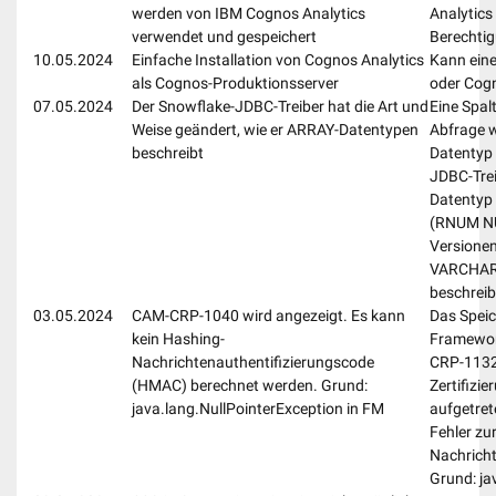
werden von IBM Cognos Analytics
Analytics
verwendet und gespeichert
Berechtig
10.05.2024
Einfache Installation von Cognos Analytics
Kann eine
als Cognos-Produktionsserver
oder Cog
07.05.2024
Der Snowflake-JDBC-Treiber hat die Art und
Eine Spal
Weise geändert, wie er ARRAY-Datentypen
Abfrage 
beschreibt
Datentyp 
JDBC-Trei
Datentyp 
(RNUM NU
Versionen
VARCHAR-
beschreib
03.05.2024
CAM-CRP-1040 wird angezeigt. Es kann
Das Speic
kein Hashing-
Framework
Nachrichtenauthentifizierungscode
CRP-1132 
(HMAC) berechnet werden. Grund:
Zertifizie
java.lang.NullPointerException in FM
aufgetret
Fehler z
Nachrich
Grund: ja