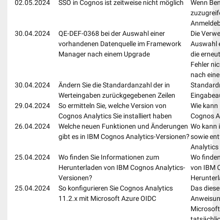
02.05.2024
SSO in Cognos ist zeitweise nicht möglich
Wenn Benu
zuzugreif
Anmeldebi
30.04.2024
QE-DEF-0368 bei der Auswahl einer
Die Verwe
vorhandenen Datenquelle im Framework
Auswahl e
Manager nach einem Upgrade
die erneu
Fehler ni
nach ein
30.04.2024
Ändern Sie die Standardanzahl der in
Standard
Werteingaben zurückgegebenen Zeilen
Eingabeau
29.04.2024
So ermitteln Sie, welche Version von
Wie kann 
Cognos Analytics Sie installiert haben
Cognos Ana
26.04.2024
Welche neuen Funktionen und Änderungen
Wo kann i
gibt es in IBM Cognos Analytics-Versionen?
sowie ent
Analytics
25.04.2024
Wo finden Sie Informationen zum
Wo finden
Herunterladen von IBM Cognos Analytics-
von IBM 
Versionen?
Herunterl
25.04.2024
So konfigurieren Sie Cognos Analytics
Das diese
11.2.x mit Microsoft Azure OIDC
Anweisun
Microsoft
tatsächli