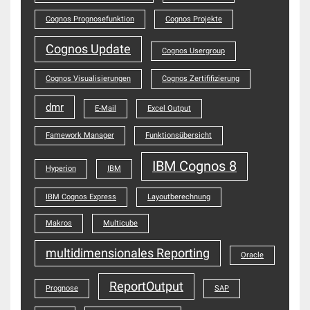
Cognos Prognosefunktion
Cognos Projekte
Cognos Update
Cognos Usergroup
Cognos Visualisierungen
Cognos Zertififizierung
dmr
E-Mail
Excel Output
Famework Manager
Funktionsübersicht
IBM Cognos 8
Hyperion
IBM
IBM Cognos Express
Layoutberechnung
Makros
Multicube
multidimensionales Reporting
Oracle
ReportOutput
Prognose
SAP