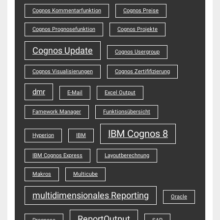
Cognos Kommentarfunktion
Cognos Preise
Cognos Prognosefunktion
Cognos Projekte
Cognos Update
Cognos Usergroup
Cognos Visualisierungen
Cognos Zertififizierung
dmr
E-Mail
Excel Output
Famework Manager
Funktionsübersicht
IBM Cognos 8
Hyperion
IBM
IBM Cognos Express
Layoutberechnung
Makros
Multicube
multidimensionales Reporting
Oracle
ReportOutput