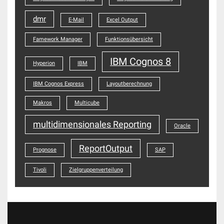
dmr
E-Mail
Excel Output
Famework Manager
Funktionsübersicht
IBM Cognos 8
Hyperion
IBM
IBM Cognos Express
Layoutberechnung
Makros
Multicube
multidimensionales Reporting
Oracle
ReportOutput
Prognose
SAP
Tivoli
Zielgruppenverteilung