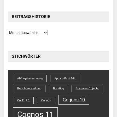
BEITRAGSHISTORIE
Beitragshistorie
STICHWÖRTER
Abfrageberechnung
Apparo Fast Edit
Berichtserstellung
Bursting
Business Objects
Cognos 10
CA 11.2.1
Cognos
Cognos 11