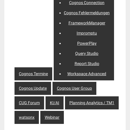
Cognos Connection
Cognos Fehlermeldungen
FrameworkManager
Impromptu
PowerPlay
Query Studio
Report Studio
Cognos Termine
Workspace Advanced
Cognos Update
Cognos User Group
CUG Forum
KI/AI
Planning Analytics / TM1
watsonx
Webinar