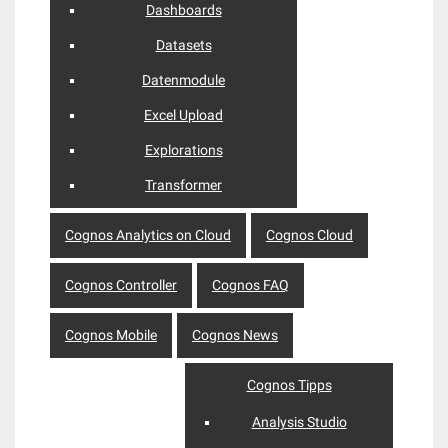
Dashboards
Datasets
Datenmodule
Excel Upload
Explorations
Transformer
Cognos Analytics on Cloud
Cognos Cloud
Cognos Controller
Cognos FAQ
Cognos Mobile
Cognos News
Cognos Tipps
Analysis Studio